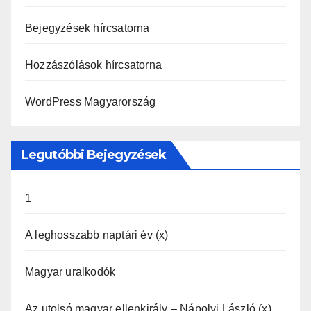
Bejegyzések hírcsatorna
Hozzászólások hírcsatorna
WordPress Magyarország
Legutóbbi Bejegyzések
1
A leghosszabb naptári év (x)
Magyar uralkodók
Az utolsó magyar ellenkirály – Nápolyi László (x)