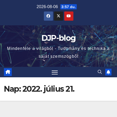
Skip
2026-08-06
3:57 du.
to
content
DJP-blog
Mindenféle a világból - Tudomány és technika a
saját szemszögből
Nap:
2022. július 21.