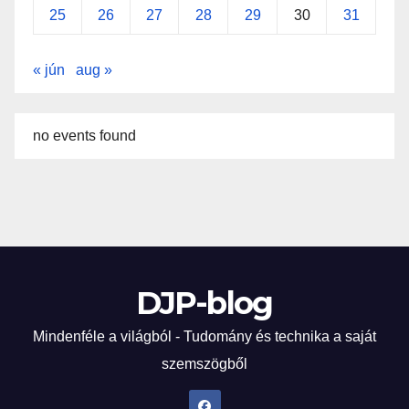
25
26
27
28
29
30
31
« jún
aug »
no events found
DJP-blog
Mindenféle a világból - Tudomány és technika a saját
szemszögből