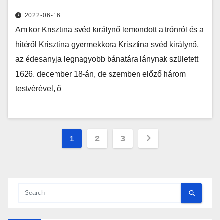
2022-06-16
Amikor Krisztina svéd királynő lemondott a trónról és a
hitéről Krisztina gyermekkora Krisztina svéd királynő,
az édesanyja legnagyobb bánatára lánynak született
1626. december 18-án, de szemben előző három
testvérével, ő
Bejegyzések
1
2
3
lapozása