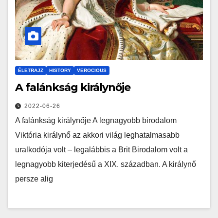
ÉLETRAJZ
HISTORY
VEROCIOUS
A falánkság királynője
2022-06-26
A falánkság királynője A legnagyobb birodalom
Viktória királynő az akkori világ leghatalmasabb
uralkodója volt – legalábbis a Brit Birodalom volt a
legnagyobb kiterjedésű a XIX. században. A királynő
persze alig