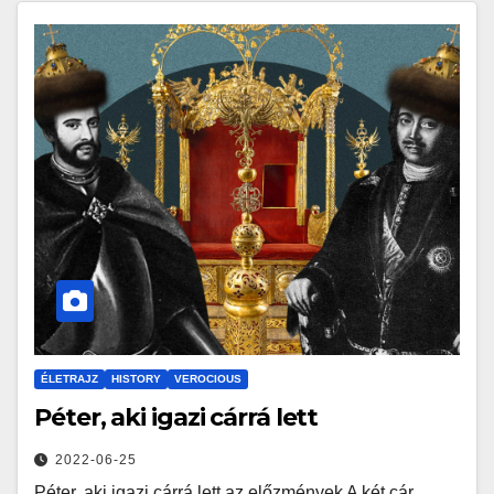
ÉLETRAJZ
HISTORY
VEROCIOUS
Péter, aki igazi cárrá lett
2022-06-25
Péter, aki igazi cárrá lett az előzmények A két cár