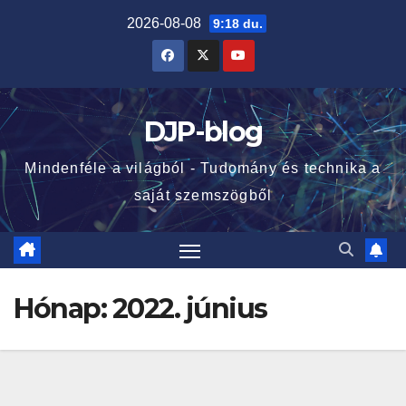
Skip
2026-08-08
9:18 du.
to
content
DJP-blog
Mindenféle a világból - Tudomány és technika a
saját szemszögből
Hónap:
2022. június