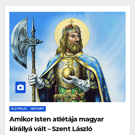
ÉLETRAJZ
HISTORY
Amikor Isten atlétája magyar
királlyá vált – Szent László