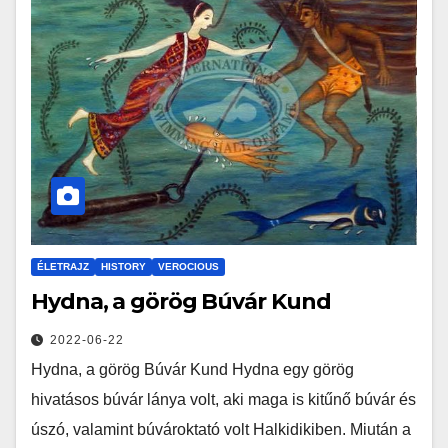
ÉLETRAJZ
HISTORY
VEROCIOUS
Hydna, a görög Búvár Kund
2022-06-22
Hydna, a görög Búvár Kund Hydna egy görög
hivatásos búvár lánya volt, aki maga is kitűnő búvár és
úszó, valamint búvároktató volt Halkidikiben. Miután a