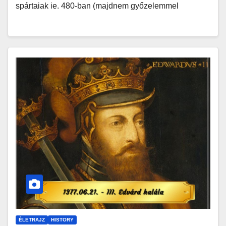
spártaiak ie. 480-ban (majdnem győzelemmel
ÉLETRAJZ
HISTORY