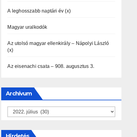
A leghosszabb naptári év (x)
Magyar uralkodók
Az utolsó magyar ellenkirály – Nápolyi László
(x)
Az eisenachi csata – 908. augusztus 3.
Archívum
Archívum
Hirdetés