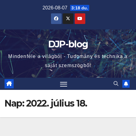
Skip
2026-08-07
3:18 du.
to
content
DJP-blog
Mindenféle a világból - Tudomány és technika a
saját szemszögből
Nap:
2022. július 18.