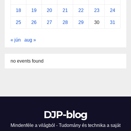
18
19
20
21
22
23
24
25
26
27
28
29
30
31
« jún
aug »
no events found
DJP-blog
Mindenféle a világból - Tudomány és technika a saját