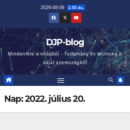
Skip
2026-08-06
1:53 du.
to
content
DJP-blog
Mindenféle a világból - Tudomány és technika a
saját szemszögből
Nap:
2022. július 20.