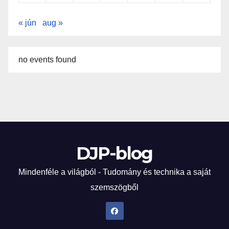
« jún
aug »
no events found
DJP-blog
Mindenféle a világból - Tudomány és technika a saját
szemszögből