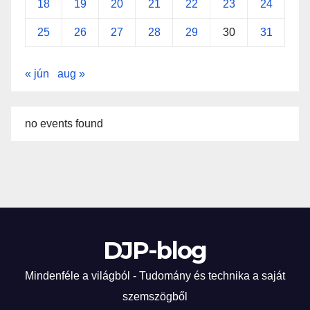
18
19
20
21
22
23
24
25
26
27
28
29
30
31
« jún
aug »
no events found
DJP-blog
Mindenféle a világból - Tudomány és technika a saját
szemszögből