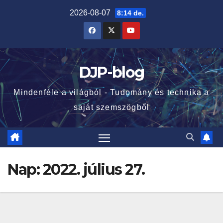
Skip
2026-08-07
8:14 de.
to
content
DJP-blog
Mindenféle a világból - Tudomány és technika a
saját szemszögből
Nap:
2022. július 27.