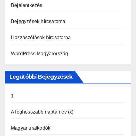
Bejelentkezés
Bejegyzések hírcsatorna
Hozzászólások hírcsatorna
WordPress Magyarország
Legutóbbi Bejegyzések
1
A leghosszabb naptári év (x)
Magyar uralkodók