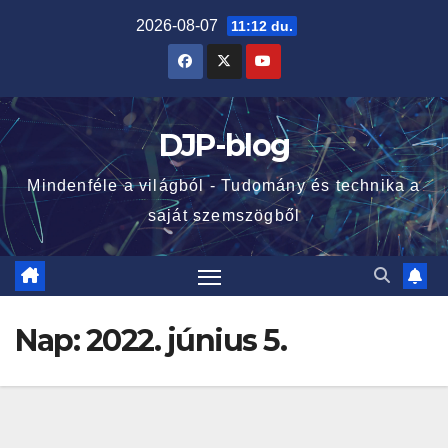
Skip
2026-08-07
11:12 du.
to
content
DJP-blog
Mindenféle a világból - Tudomány és technika a
saját szemszögből
Nap:
2022. június 5.