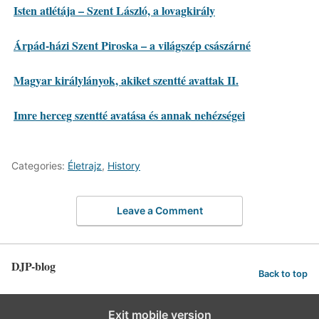
Isten atlétája – Szent László, a lovagkirály
Árpád-házi Szent Piroska – a világszép császárné
Magyar királylányok, akiket szentté avattak II.
Imre herceg szentté avatása és annak nehézségei
Categories:
Életrajz
,
History
Leave a Comment
DJP-blog
Back to top
Exit mobile version