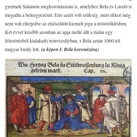
gyermek Salamon megkoronázásán is, amelyhez Béla és László is
megadta a beleegyezését. Erre azért volt szükség, mert ekkor még
nem volt elterjedve az elsőszülött kiemelt joga a trónöröklésben.
Két évvel később azonban az apja mellé állt a (talán egy
félreértésből kialakult) trónviszályban, s Béla aztán 1060-tól
magyar király lett.
(a képen I. Béla koronázása)