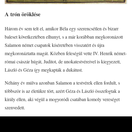
A trón öröklése
Három év sem telt el, amikor Béla egy szerencsétlen és bizarr
baleset következtében elhunyt, s a már korábban megkoronázott
Salamon német csapatok kíséretében visszatért és újra
megkoronáztatta magát. Közben feleségül vette IV. Henrik német-
római császár húgát, Juditot, de unokatestvéreivel is kiegyezett,
László és Géza így megkapták a dukátust.
Néhány év múlva azonban Salamon a testvérek ellen fordult, s
többször is az életükre tört, azért Géza és László összefogtak a
király ellen, aki végül a mogyoródi csatában komoly vereséget
szenvedett.