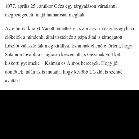
1077. április 25., amikor Géza egy tárgyaláson váratlanul
megbetegedett, majd hamarosan meghalt.
Az elhunyt királyt Vácott temették el, s a magyar világi és egyházi
előkelők a mindenki által tisztelt és a pápa által is támogatott
Lászlót választották meg királlyá. Ez annak ellenére történt, hogy
Salamon továbbra is ugrásra készen állt, s Gézának volt két
kiskorú gyermeke – Kálmán és Álmos hercegek. Hogy jól
döntöttek, talán az is mutatja, hogy később Lászlót is szentté
avatták!