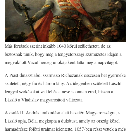
Más források szerint inkább 1040 körül születhetett, de az
biztosnak tűnik, hogy még a lengyelországi száműzetés idején a
megvakított Vazul herceg unokájaként látta meg a napvilágot.
A Piast-dinasztiából származó Richezának összesen hét gyermeke
született, négy fiú és három lány. Az idegenben született László
lengyel szokásokat vett fel és a neve is onnan ered, hiszen a
László a Vladislav magyarosított változata.
A család I. András uralkodása alatt hazatért Magyarországra, s
László apja, Béla, megkapta a dukátust, amely az ország közel
harmadrésze fölötti uralmat jelentette. 1057-ben részt vettek a még