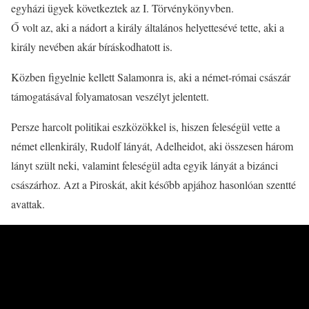
egyházi ügyek következtek az I. Törvénykönyvben.
Ő volt az, aki a nádort a király általános helyettesévé tette, aki a
király nevében akár bíráskodhatott is.
Közben figyelnie kellett Salamonra is, aki a német-római császár
támogatásával folyamatosan veszélyt jelentett.
Persze harcolt politikai eszközökkel is, hiszen feleségül vette a
német ellenkirály, Rudolf lányát, Adelheidot, aki összesen három
lányt szült neki, valamint feleségül adta egyik lányát a bizánci
császárhoz. Azt a Piroskát, akit később apjához hasonlóan szentté
avattak.