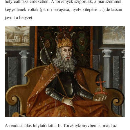
helyreállítása érdekében. A törvények szigorúak, a mai szemmel
kegyetlenek voltak (pl. orr levágása, nyelv kitépése …) de lassan
javult a helyzet.
A rendcsinálás folytatódott a II. Törvénykönyvben is, majd az