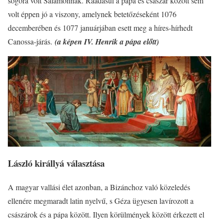
sógora volt Salamonnak. Ráadásul a pápa és császár között sem
volt éppen jó a viszony, amelynek betetőzéseként 1076
decemberében és 1077 januárjában esett meg a híres-hírhedt
Canossa-járás.
(a képen IV. Henrik a pápa előtt)
László királlyá választása
A magyar vallási élet azonban, a Bizánchoz való közeledés
ellenére megmaradt latin nyelvű, s Géza ügyesen lavírozott a
császárok és a pápa között. Ilyen körülmények között érkezett el