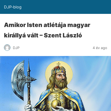
DJP-blog
Amikor Isten atlétája magyar
királlyá vált – Szent László
DJP
4 év ago