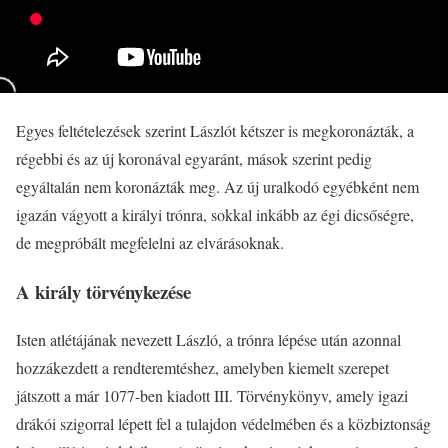
Egyes feltételezések szerint Lászlót kétszer is megkoronázták, a
régebbi és az új koronával egyaránt, mások szerint pedig
egyáltalán nem koronázták meg. Az új uralkodó egyébként nem
igazán vágyott a királyi trónra, sokkal inkább az égi dicsőségre,
de megpróbált megfelelni az elvárásoknak.
A király törvénykezése
Isten atlétájának nevezett László, a trónra lépése után azonnal
hozzákezdett a rendteremtéshez, amelyben kiemelt szerepet
játszott a már 1077-ben kiadott III. Törvénykönyv, amely igazi
drákói szigorral lépett fel a tulajdon védelmében és a közbiztonság