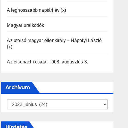
A leghosszabb naptári év (x)
Magyar uralkodók
Az utolsó magyar ellenkirály – Nápolyi László
(x)
Az eisenachi csata – 908. augusztus 3.
Archívum
Archívum
Hirdetés