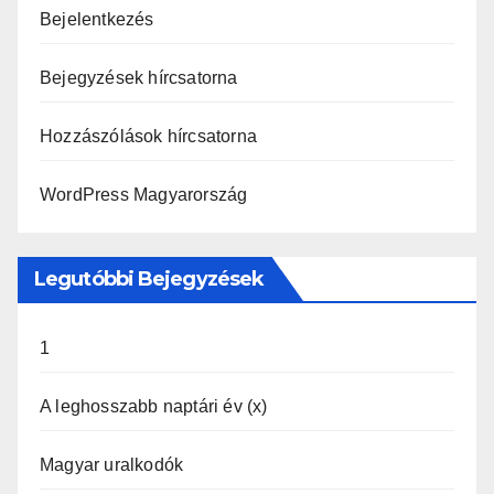
Bejelentkezés
Bejegyzések hírcsatorna
Hozzászólások hírcsatorna
WordPress Magyarország
Legutóbbi Bejegyzések
1
A leghosszabb naptári év (x)
Magyar uralkodók