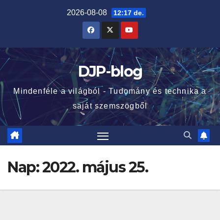
Skip
2026-08-08
12:17 de.
to
content
DJP-blog
Mindenféle a világból - Tudomány és technika a
saját szemszögből
Nap:
2022. május 25.