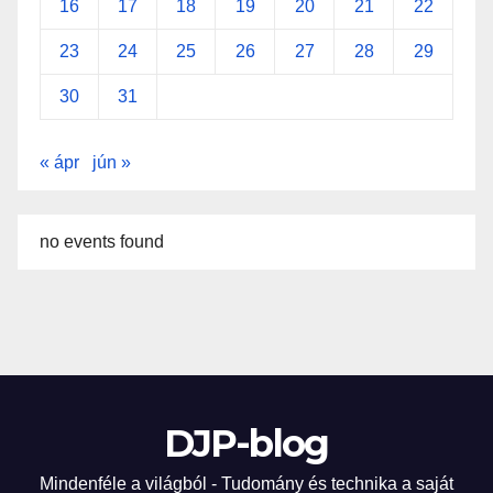
16
17
18
19
20
21
22
23
24
25
26
27
28
29
30
31
« ápr
jún »
no events found
DJP-blog
Mindenféle a világból - Tudomány és technika a saját