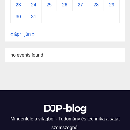
23
24
25
26
27
28
29
30
31
« ápr
jún »
no events found
DJP-blog
Mindenféle a világból - Tudomány és technika a saját
szemszögből