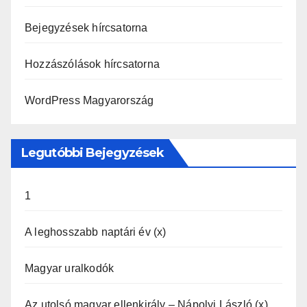
Bejegyzések hírcsatorna
Hozzászólások hírcsatorna
WordPress Magyarország
Legutóbbi Bejegyzések
1
A leghosszabb naptári év (x)
Magyar uralkodók
Az utolsó magyar ellenkirály – Nápolyi László (x)