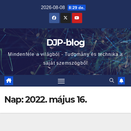
Skip
2026-08-08
8:29 de.
to
content
DJP-blog
Mindenféle a világból - Tudomány és technika a
saját szemszögből
Nap:
2022. május 16.