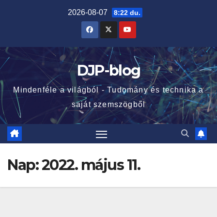
Skip
2026-08-07
8:22 du.
to
content
DJP-blog
Mindenféle a világból - Tudomány és technika a
saját szemszögből
Nap:
2022. május 11.