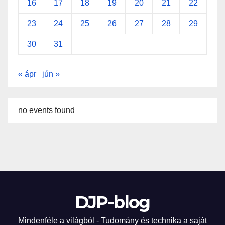
16
17
18
19
20
21
22
23
24
25
26
27
28
29
30
31
« ápr
jún »
no events found
DJP-blog
Mindenféle a világból - Tudomány és technika a saját