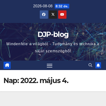
Skip
2026-08-08
8:32 de.
to
content
DJP-blog
Mindenféle a világból - Tudomány és technika a
saját szemszögből
Nap:
2022. május 4.