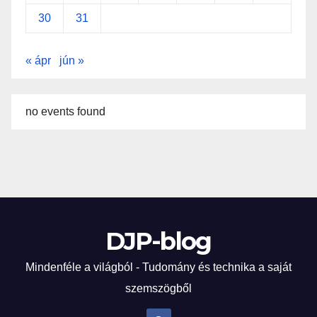
30
31
« ápr
jún »
no events found
DJP-blog
Mindenféle a világból - Tudomány és technika a saját
szemszögből