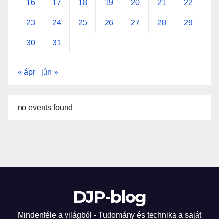
16
17
18
19
20
21
22
23
24
25
26
27
28
29
30
31
« ápr
jún »
no events found
DJP-blog
Mindenféle a világból - Tudomány és technika a saját