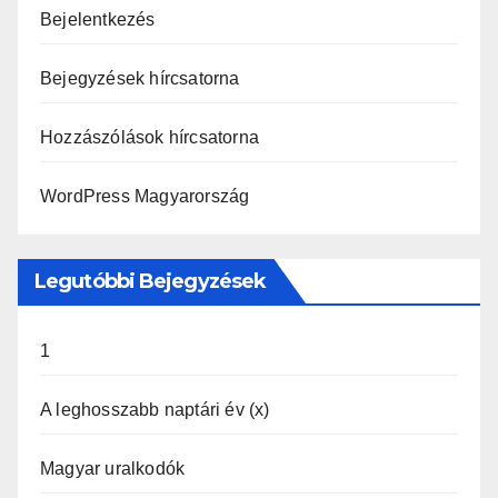
Bejelentkezés
Bejegyzések hírcsatorna
Hozzászólások hírcsatorna
WordPress Magyarország
Legutóbbi Bejegyzések
1
A leghosszabb naptári év (x)
Magyar uralkodók