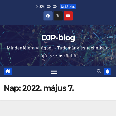
Skip
2026-08-08
6:12 du.
to
content
DJP-blog
Mindenféle a világból - Tudomány és technika a
saját szemszögből
Nap:
2022. május 7.