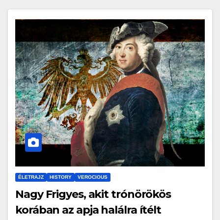
ÉLETRAJZ
HISTORY
VEROCIOUS
Nagy Frigyes, akit trónörökös
korában az apja halálra ítélt