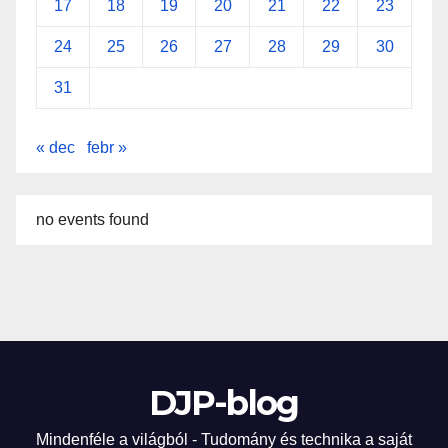
17
18
19
20
21
22
23
24
25
26
27
28
29
30
31
« dec
febr »
no events found
DJP-blog
Mindenféle a világból - Tudomány és technika a saját