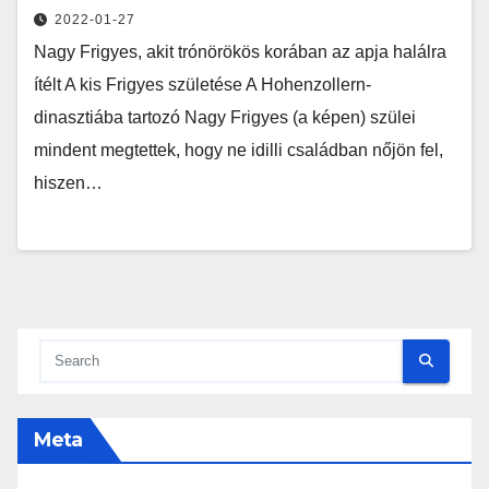
2022-01-27
Nagy Frigyes, akit trónörökös korában az apja halálra
ítélt A kis Frigyes születése A Hohenzollern-
dinasztiába tartozó Nagy Frigyes (a képen) szülei
mindent megtettek, hogy ne idilli családban nőjön fel,
hiszen…
Meta