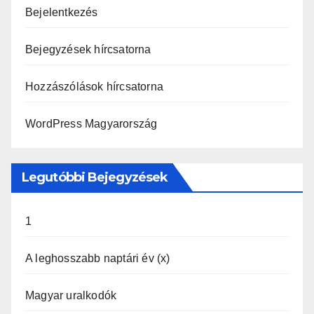
Bejelentkezés
Bejegyzések hírcsatorna
Hozzászólások hírcsatorna
WordPress Magyarország
Legutóbbi Bejegyzések
1
A leghosszabb naptári év (x)
Magyar uralkodók