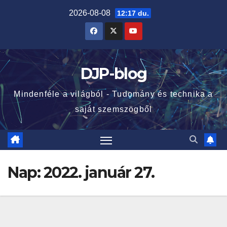
Skip
2026-08-08
12:17 du.
to
content
DJP-blog
Mindenféle a világból - Tudomány és technika a
saját szemszögből
Nap:
2022. január 27.