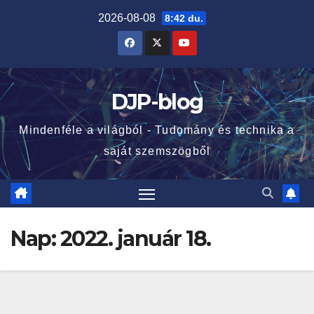
Skip
2026-08-08
8:42 du.
to
content
DJP-blog
Mindenféle a világból - Tudomány és technika a
saját szemszögből
Nap:
2022. január 18.