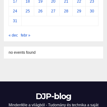
17
18
19
20
21
22
23
24
25
26
27
28
29
30
31
« dec
febr »
no events found
DJP-blog
Mindenféle a világból - Tudomány és technika a saját