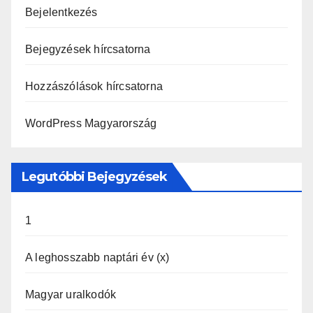
Bejelentkezés
Bejegyzések hírcsatorna
Hozzászólások hírcsatorna
WordPress Magyarország
Legutóbbi Bejegyzések
1
A leghosszabb naptári év (x)
Magyar uralkodók