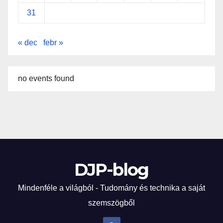
31
« dec
febr »
no events found
DJP-blog
Mindenféle a világból - Tudomány és technika a saját
szemszögből