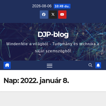
Skip
2026-08-06
10:49 du.
to
content
DJP-blog
Mindenféle a világból - Tudomány és technika a
saját szemszögből
Nap:
2022. január 8.