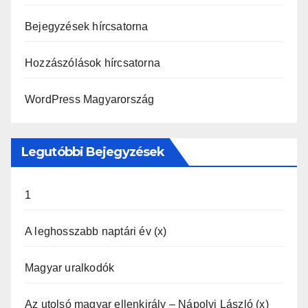
Bejegyzések hírcsatorna
Hozzászólások hírcsatorna
WordPress Magyarország
Legutóbbi Bejegyzések
1
A leghosszabb naptári év (x)
Magyar uralkodók
Az utolsó magyar ellenkirály – Nápolyi László (x)