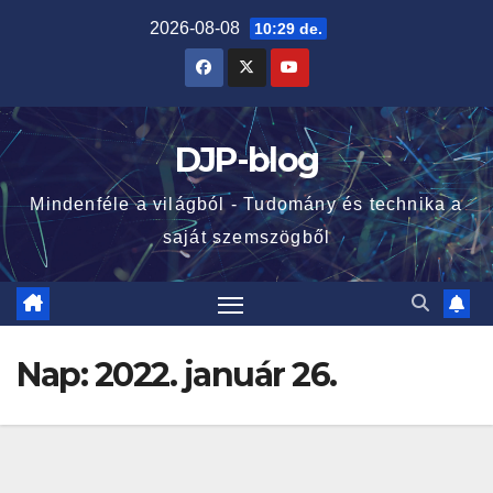
Skip
2026-08-08
10:29 de.
to
content
DJP-blog
Mindenféle a világból - Tudomány és technika a
saját szemszögből
Nap:
2022. január 26.