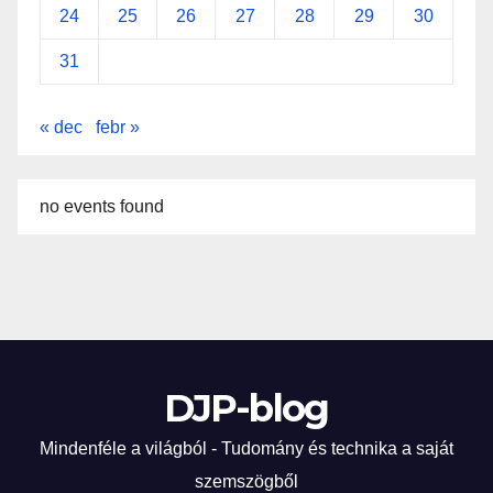
24
25
26
27
28
29
30
31
« dec
febr »
no events found
DJP-blog
Mindenféle a világból - Tudomány és technika a saját
szemszögből