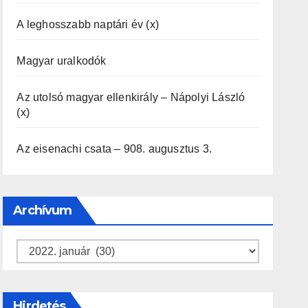
A leghosszabb naptári év (x)
Magyar uralkodók
Az utolsó magyar ellenkirály – Nápolyi László
(x)
Az eisenachi csata – 908. augusztus 3.
Archívum
Archívum
Hirdetés