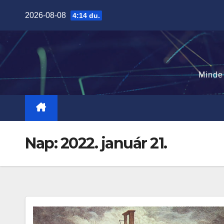
Skip
2026-08-08
4:14 du.
to
content
Minde
Nap:
2022. január 21.