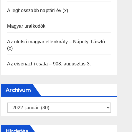
A leghosszabb naptári év (x)
Magyar uralkodók
Az utolsó magyar ellenkirály – Nápolyi László
(x)
Az eisenachi csata – 908. augusztus 3.
Archívum
Archívum
Hirdetés