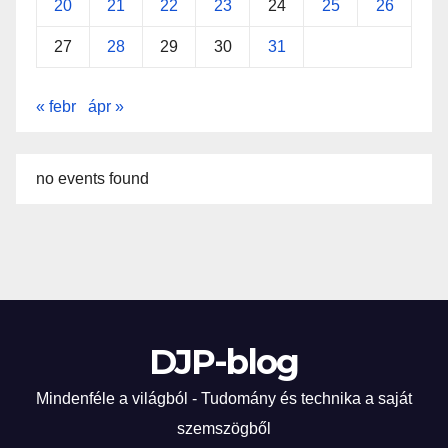
20
21
22
23
24
25
26
27
28
29
30
31
« febr
ápr »
no events found
DJP-blog
Mindenféle a világból - Tudomány és technika a saját
szemszögből