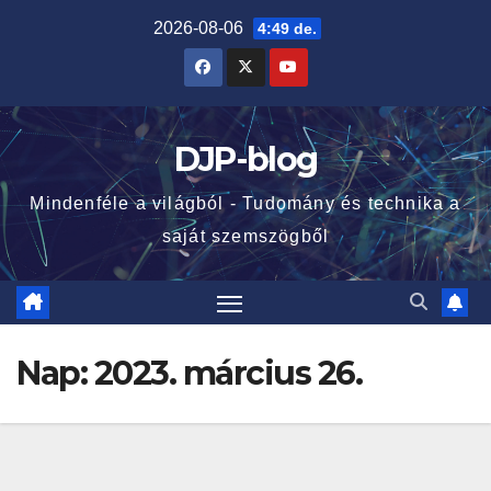
Skip
2026-08-06
4:49 de.
to
content
DJP-blog
Mindenféle a világból - Tudomány és technika a
saját szemszögből
Nap:
2023. március 26.