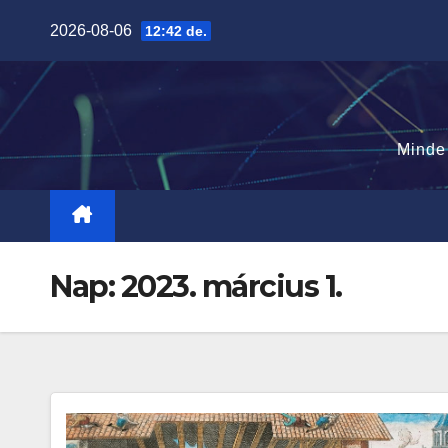
Skip
2026-08-06
12:42 de.
to
content
Minde
Nap:
2023. március 1.