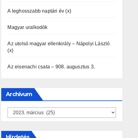
A leghosszabb naptári év (x)
Magyar uralkodók
Az utolsó magyar ellenkirály – Nápolyi László
(x)
Az eisenachi csata – 908. augusztus 3.
Archívum
Archívum
Hirdetés