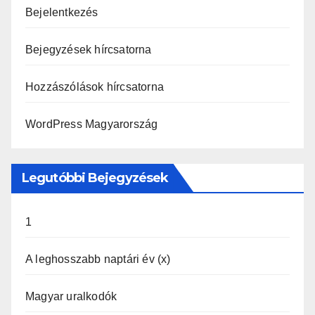
Bejelentkezés
Bejegyzések hírcsatorna
Hozzászólások hírcsatorna
WordPress Magyarország
Legutóbbi Bejegyzések
1
A leghosszabb naptári év (x)
Magyar uralkodók