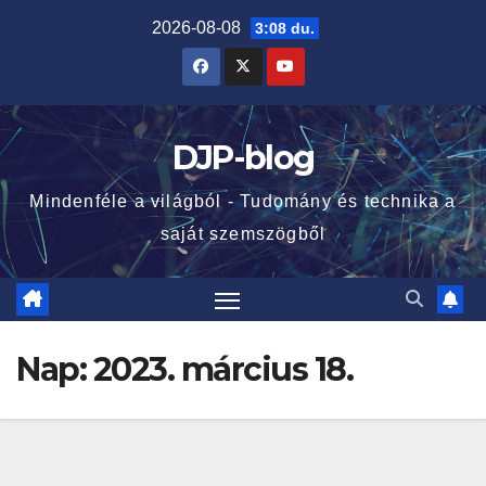
Skip
2026-08-08
3:08 du.
to
content
DJP-blog
Mindenféle a világból - Tudomány és technika a
saját szemszögből
Nap:
2023. március 18.