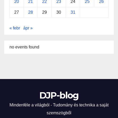
20
21
22
23
24
25
26
27
28
29
30
31
« febr
ápr »
no events found
DJP-blog
Mindenféle a világból - Tudomány és technika a saját
szemszögből