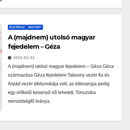
ÉLETRAJZ
HISTORY
A (majdnem) utolsó magyar
fejedelem – Géza
2023-02-01
A (majdnem) utolsó magyar fejedelem – Géza Géza
származása Géza fejedelem Taksony vezér fia és
Árpád vezér dédunokája volt, az édesanyja pedig
egy előkelő besenyő nő lehetett, Tonuzoba
nemzetségfő leánya.