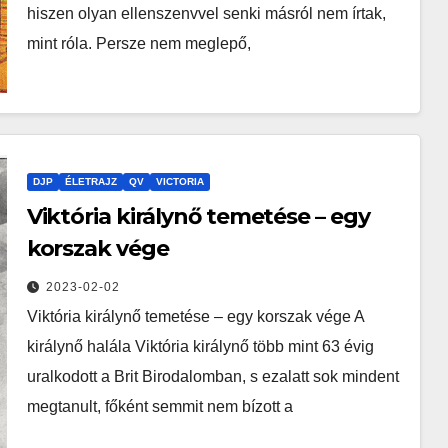
hiszen olyan ellenszenvvel senki másról nem írtak,
mint róla. Persze nem meglepő,
DJP
ÉLETRAJZ
QV
VICTORIA
Viktória királynő temetése – egy
korszak vége
2023-02-02
Viktória királynő temetése – egy korszak vége A
királynő halála Viktória királynő több mint 63 évig
uralkodott a Brit Birodalomban, s ezalatt sok mindent
megtanult, főként semmit nem bízott a