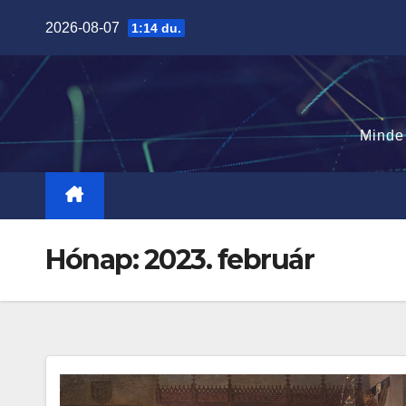
Skip
2026-08-07
1:14 du.
to
content
Minde
Hónap:
2023. február