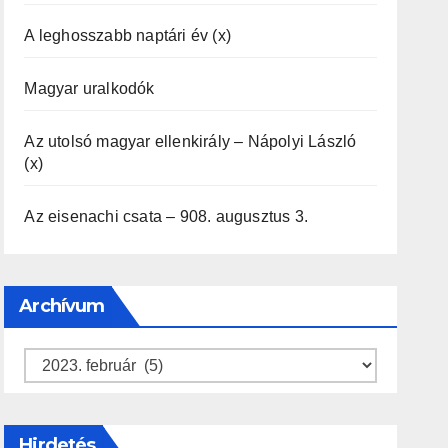
A leghosszabb naptári év (x)
Magyar uralkodók
Az utolsó magyar ellenkirály – Nápolyi László
(x)
Az eisenachi csata – 908. augusztus 3.
Archívum
Archívum
Hirdetés