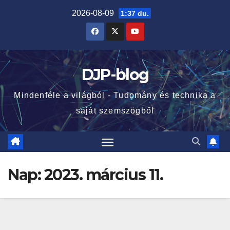
Skip
2026-08-09
1:37 du.
to
content
DJP-blog
Mindenféle a világból - Tudomány és technika a
saját szemszögből
Nap:
2023. március 11.