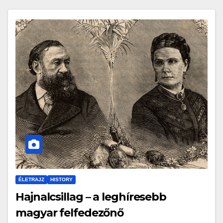
ÉLETRAJZ
HISTORY
Hajnalcsillag – a leghíresebb
magyar felfedezőnő