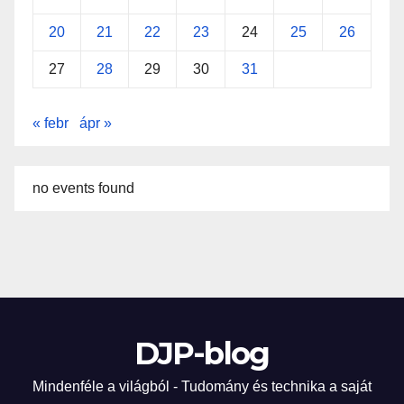
20
21
22
23
24
25
26
27
28
29
30
31
« febr
ápr »
no events found
DJP-blog
Mindenféle a világból - Tudomány és technika a saját