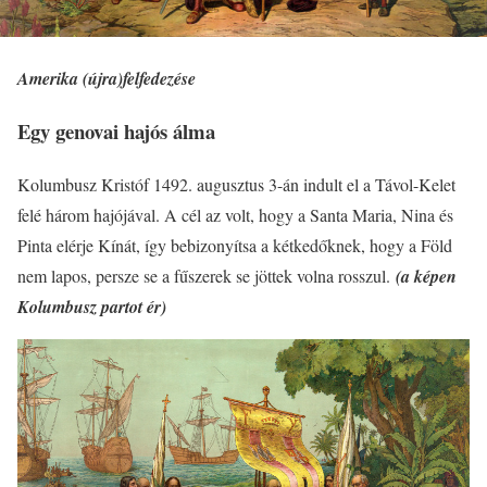
Amerika (újra)felfedezése
Egy genovai hajós álma
Kolumbusz Kristóf 1492. augusztus 3-án indult el a Távol-Kelet
felé három hajójával. A cél az volt, hogy a Santa Maria, Nina és
Pinta elérje Kínát, így bebizonyítsa a kétkedőknek, hogy a Föld
nem lapos, persze se a fűszerek se jöttek volna rosszul.
(a képen
Kolumbusz partot ér)