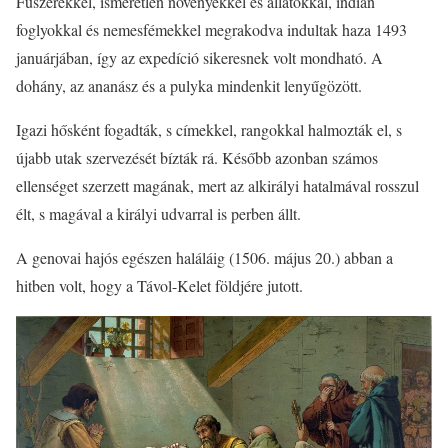
Fűszerekkel, ismeretlen növényekkel és állatokkal, indián
foglyokkal és nemesfémekkel megrakodva indultak haza 1493
januárjában, így az expedíció sikeresnek volt mondható. A
dohány, az ananász és a pulyka mindenkit lenyűgözött.
Igazi hősként fogadták, s címekkel, rangokkal halmozták el, s
újabb utak szervezését bízták rá. Később azonban számos
ellenséget szerzett magának, mert az alkirályi hatalmával rosszul
élt, s magával a királyi udvarral is perben állt.
A genovai hajós egészen haláláig (1506. május 20.) abban a
hitben volt, hogy a Távol-Kelet földjére jutott.