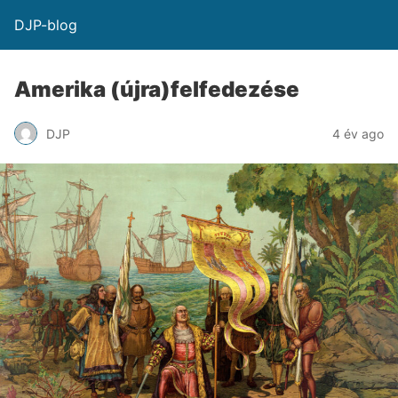
DJP-blog
Amerika (újra)felfedezése
DJP
4 év ago