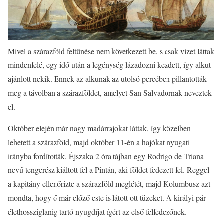
Mivel a szárazföld feltűnése nem következett be, s csak vizet láttak
mindenfelé, egy idő után a legénység lázadozni kezdett, így alkut
ajánlott nekik. Ennek az alkunak az utolsó percében pillantották
meg a távolban a szárazföldet, amelyet San Salvadornak neveztek
el.
Október elején már nagy madárrajokat láttak, így közelben
lehetett a szárazföld, majd október 11-én a hajókat nyugati
irányba fordították. Éjszaka 2 óra tájban egy Rodrigo de Triana
nevű tengerész kiáltott fel a Pintán, aki földet fedezett fel. Reggel
a kapitány ellenőrizte a szárazföld meglétét, majd Kolumbusz azt
mondta, hogy ő már előző este is látott ott tüzeket. A királyi pár
élethossziglanig tartó nyugdíjat ígért az első felfedezőnek.