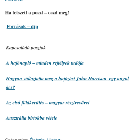
Ha tetszett a poszt – oszd meg!
Források – djp
Kapcsolódó posztok
A hajónapló – minden rejtélyek tudója
Hogyan változtatta meg a hajózást John Harrison, egy angol
ács?
Az első földkerülés – magyar résztvevővel
Ausztrália birtokba vétele
Categories:
Életrajz
,
History