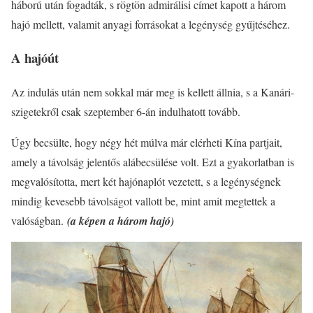
háború után fogadták, s rögtön admirálisi címet kapott a három
hajó mellett, valamit anyagi forrásokat a legénység gyűjtéséhez.
A hajóút
Az indulás után nem sokkal már meg is kellett állnia, s a Kanári-
szigetekről csak szeptember 6-án indulhatott tovább.
Úgy becsülte, hogy négy hét múlva már elérheti Kína partjait,
amely a távolság jelentős alábecsülése volt. Ezt a gyakorlatban is
megvalósította, mert két hajónaplót vezetett, s a legénységnek
mindig kevesebb távolságot vallott be, mint amit megtettek a
valóságban.
(a képen a három hajó)