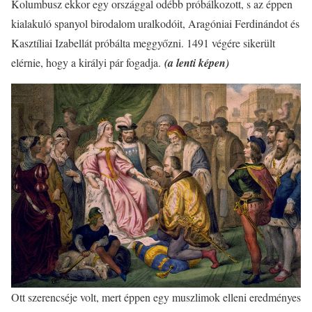
Kolumbusz ekkor egy országgal odébb próbálkozott, s az éppen
kialakuló spanyol birodalom uralkodóit, Aragóniai Ferdinándot és
Kasztíliai Izabellát próbálta meggyőzni. 1491 végére sikerült
elérnie, hogy a királyi pár fogadja.
(a lenti képen)
Ott szerencséje volt, mert éppen egy muszlimok elleni eredményes