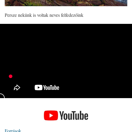
Persze nekünk is voltak neves felfedezőink
Források