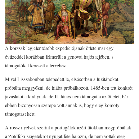
A korszak legjelentősebb expedíciójának ötlete már egy
évtizeddel korábban felmerült a genovai hajós fejében, s
támogatókat keresett a tervéhez.
Mivel Lisszabonban telepedett le, elsősorban a luzitánokat
próbálta meggyőzni, de hiába próbálkozott. 1485-ben tett konkrét
javaslatot a királynak, de II. János nem támogatta az ötletet, bár
ebben bizonyosan szerepe volt annak is, hogy elég komoly
támogatást kért.
A rossz nyelvek szerint a portugálok azért titokban megpróbáltak
a Zöldfoki-szigetekről nyugat felé hajózni, de nem voltak elég