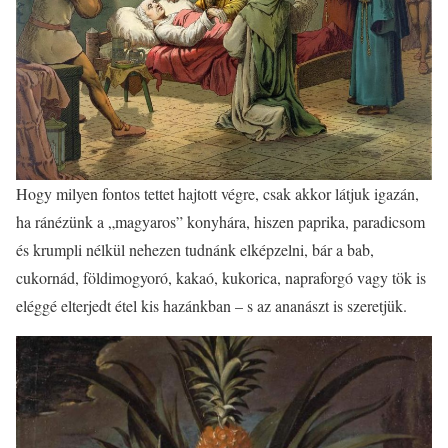
Hogy milyen fontos tettet hajtott végre, csak akkor látjuk igazán,
ha ránézünk a „magyaros” konyhára, hiszen paprika, paradicsom
és krumpli nélkül nehezen tudnánk elképzelni, bár a bab,
cukornád, földimogyoró, kakaó, kukorica, napraforgó vagy tök is
eléggé elterjedt étel kis hazánkban – s az ananászt is szeretjük.