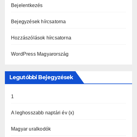
Bejelentkezés
Bejegyzések hírcsatorna
Hozzászólások hírcsatorna
WordPress Magyarország
Legutóbbi Bejegyzések
1
A leghosszabb naptári év (x)
Magyar uralkodók