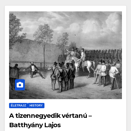
ÉLETRAJZ
HISTORY
A tizennegyedik vértanú –
Batthyány Lajos