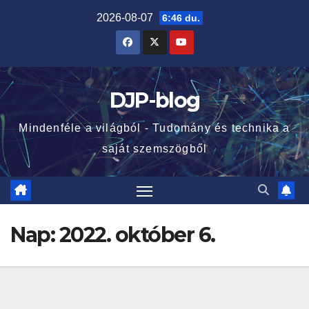
Skip
2026-08-07
6:46 du.
to
content
DJP-blog
Mindenféle a világból - Tudomány és technika a
saját szemszögből
Nap:
2022. október 6.