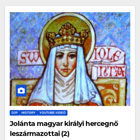
DJP
HISTORY
YOUTUBE-VIDEÓ
Jolánta magyar királyi hercegnő
leszármazottai (2)