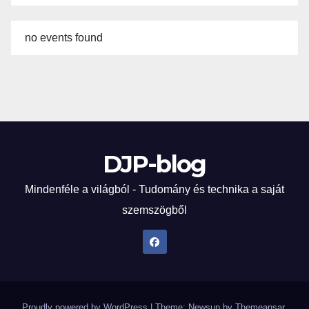
no events found
DJP-blog
Mindenféle a világból - Tudomány és technika a saját
szemszögből
Proudly powered by WordPress
|
Theme: Newsup by
Themeansar
.