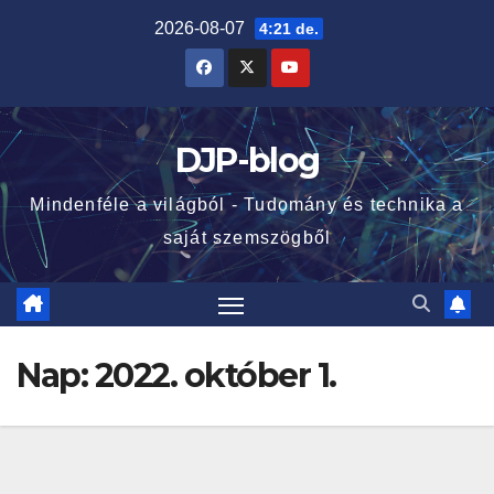
Skip
2026-08-07
4:21 de.
to
content
DJP-blog
Mindenféle a világból - Tudomány és technika a
saját szemszögből
Nap:
2022. október 1.