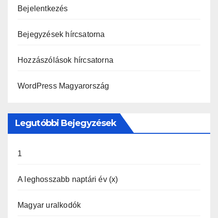
Bejelentkezés
Bejegyzések hírcsatorna
Hozzászólások hírcsatorna
WordPress Magyarország
Legutóbbi Bejegyzések
1
A leghosszabb naptári év (x)
Magyar uralkodók