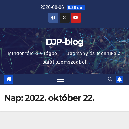
Skip
2026-08-06
8:28 du.
to
content
DJP-blog
Mindenféle a világból - Tudomány és technika a
saját szemszögből
Nap:
2022. október 22.