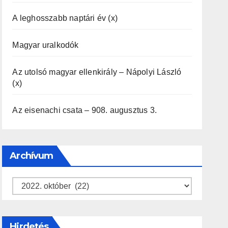
A leghosszabb naptári év (x)
Magyar uralkodók
Az utolsó magyar ellenkirály – Nápolyi László
(x)
Az eisenachi csata – 908. augusztus 3.
Archívum
Archívum
Hirdetés