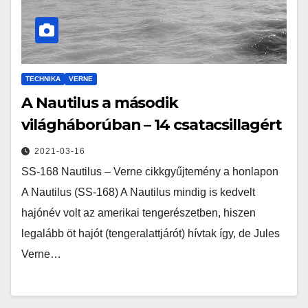
TECHNIKA
VERNE
A Nautilus a második
világháborúban – 14 csatacsillagért
2021-03-16
SS-168 Nautilus – Verne cikkgyűjtemény a honlapon
A Nautilus (SS-168) A Nautilus mindig is kedvelt
hajónév volt az amerikai tengerészetben, hiszen
legalább öt hajót (tengeralattjárót) hívtak így, de Jules
Verne…