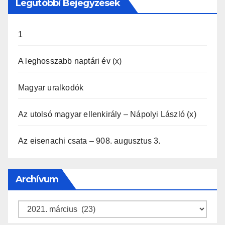
Legutóbbi Bejegyzések
1
A leghosszabb naptári év (x)
Magyar uralkodók
Az utolsó magyar ellenkirály – Nápolyi László (x)
Az eisenachi csata – 908. augusztus 3.
Archívum
Archívum