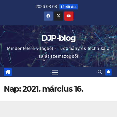
Skip
2026-08-08
12:49 du.
to
content
DJP-blog
Mindenféle a világból - Tudomány és technika a
saját szemszögből
Nap:
2021. március 16.