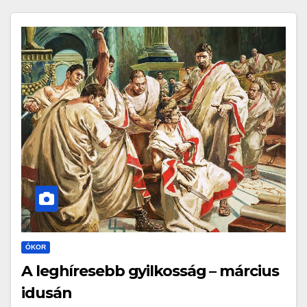
ÓKOR
A leghíresebb gyilkosság – március
idusán