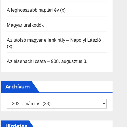
A leghosszabb naptári év (x)
Magyar uralkodók
Az utolsó magyar ellenkirály – Nápolyi László
(x)
Az eisenachi csata – 908. augusztus 3.
Archívum
Archívum
Hirdetés