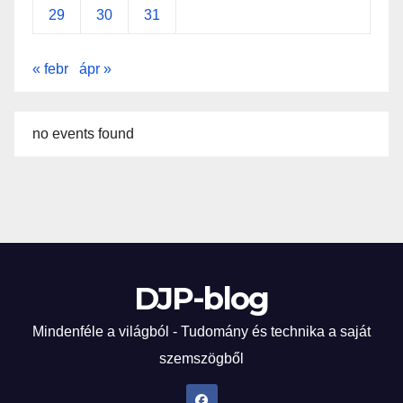
29
30
31
« febr
ápr »
no events found
DJP-blog
Mindenféle a világból - Tudomány és technika a saját
szemszögből