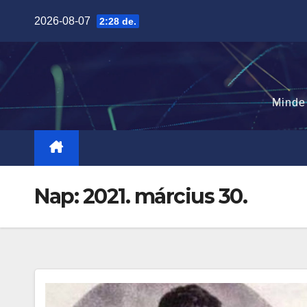
Skip
2026-08-07
2:28 de.
to
content
Minde
Nap:
2021. március 30.