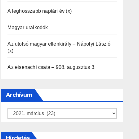
A leghosszabb naptári év (x)
Magyar uralkodók
Az utolsó magyar ellenkirály – Nápolyi László
(x)
Az eisenachi csata – 908. augusztus 3.
Archívum
Archívum
Hirdetés