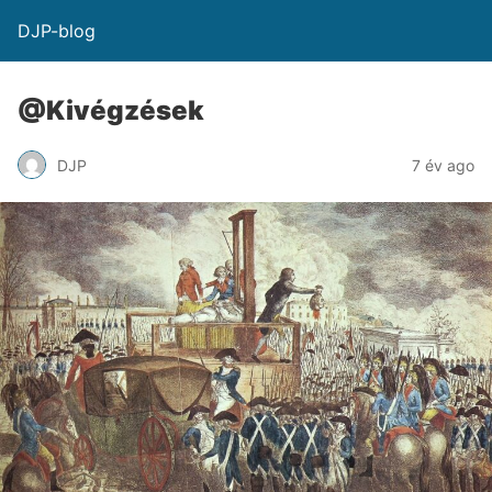
DJP-blog
@Kivégzések
DJP
7 év ago