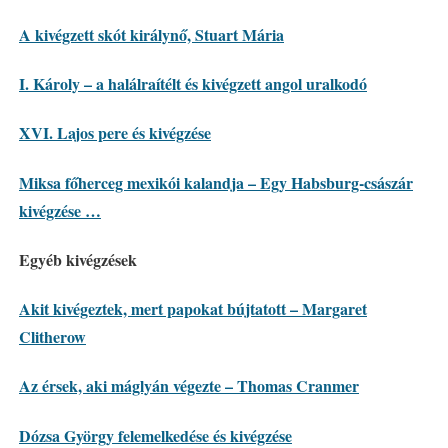
A kivégzett skót királynő, Stuart Mária
I. Károly – a halálraítélt és kivégzett angol uralkodó
XVI. Lajos pere és kivégzése
Miksa főherceg mexikói kalandja – Egy Habsburg-császár
kivégzése …
Egyéb kivégzések
Akit kivégeztek, mert papokat bújtatott – Margaret
Clitherow
Az érsek, aki máglyán végezte – Thomas Cranmer
Dózsa György felemelkedése és kivégzése