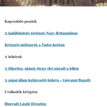
Kapcsolódó posztok
A halálbüntetés története Nagy-Britanniában
Kivégzési módszerek a Tudor-korban
A hóhérok
A főkertész, akinek ötezer élet száradt a lelkén
A pápai állam leghíresebb hóhéra – Giovanni Bugatti
Uralkodók kivégzése
Hunyadi László fővesztése