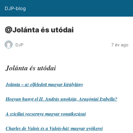
DJP-blog
@Jolánta és utódai
DJP
7 év ago
Jolánta és utódai
Jolánta – az elfeledett magyar királylány
Hogyan hunyt el II. András unokája, Aragóniai Izabella?
A szicíliai vecsernye magyar vonatkozásai
Charles de Valois és a Valois-ház magyar gyökerei