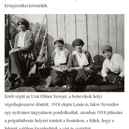
kivégzésüket követelték.
Erről végül az Ural Oblast Szovjet, a bolsevikok helyi
végrehajtószerve döntött. 1918 elején Lenin és Jakov Szverdlov
egy nyilvános tárgyaláson gondolkodtak, azonban 1918 júliusára
a polgárháborús helyzet romlott a frontokon, s féltek, hogy a
fehérek valóban kiszabadítják a cárt és családját.