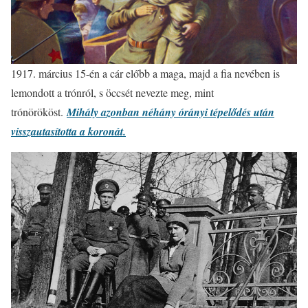
1917. március 15-én a cár előbb a maga, majd a fia nevében is
lemondott a trónról, s öccsét nevezte meg, mint
trónörököst.
Mihály azonban néhány órányi tépelődés után
visszautasította a koronát.