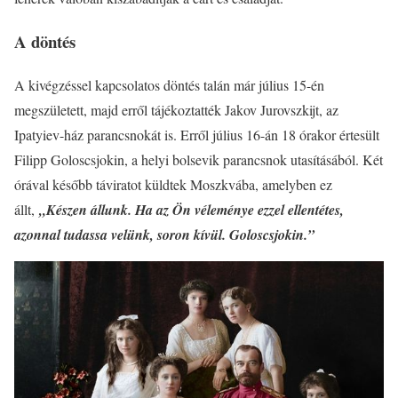
A döntés
A kivégzéssel kapcsolatos döntés talán már július 15-én
megszületett, majd erről tájékoztatték Jakov Jurovszkijt, az
Ipatyiev-ház parancsnokát is. Erről július 16-án 18 órakor értesült
Filipp Goloscsjokin, a helyi bolsevik parancsnok utasításából. Két
órával később táviratot küldtek Moszkvába, amelyben ez
állt,
„Készen állunk. Ha az Ön véleménye ezzel ellentétes,
azonnal tudassa velünk, soron kívül. Goloscsjokin.”