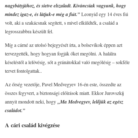
nagybátyjához, és sietve elszaladt. Kíváncsiak vagyunk, hogy
mindez igaz-e, és látjuk-e még a fiút.”
Leonyid egy 14 éves fiú
volt, aki a szakácsnak segített, s mivel elküldték, a család a
legrosszabbra készült fel.
Míg a cárné az utolsó bejegyését írta, a bolsevikok éppen azt
tervezgették, hogy hogyan fogják őket megölni. A halálra
késeléstől a lelövésig, sőt a gránátokkal való megölésig – sokféle
tervet fontolgattak..
Az őrség vezetője, Pavel Medvegyev 16-én este, összedte az
összes fegyvert, a biztonsági előírások miatt. Ekkor Jurovszkij
annyit mondott neki, hogy
„Ma Medvegyev, lelőjük az egész
családot.”
A cári család kivégzése