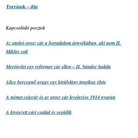
Források – djp
Kapcsolódó posztok
Az utolsó orosz cár a forradalom árnyékában, aki nem II.
Miklós volt
Merénylet egy reformer cár ellen – II. Sándor halála
Alice hercegnő avagy egy királylány tragikus élete
A német császár és az orosz cár levelezése 1914 nyarán
A kivégzett cári család és segítőik