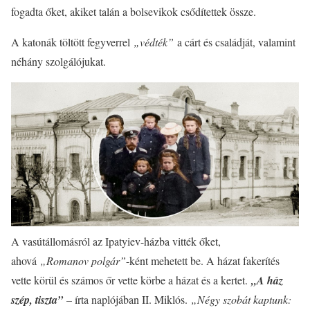
fogadta őket, akiket talán a bolsevikok csődítettek össze.
A katonák töltött fegyverrel
„védték”
a cárt és családját, valamint
néhány szolgálójukat.
A vasútállomásról az Ipatyiev-házba vitték őket,
ahová
„Romanov polgár”
-ként mehetett be. A házat fakerítés
vette körül és számos őr vette körbe a házat és a kertet.
„A ház
szép, tiszta”
– írta naplójában II. Miklós.
„Négy szobát kaptunk: