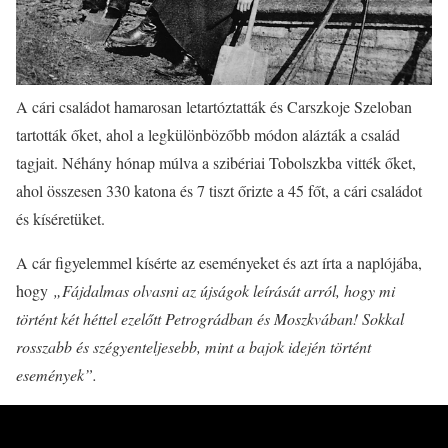
A cári családot hamarosan letartóztatták és Carszkoje Szeloban
tartották őket, ahol a legkülönbözőbb módon alázták a család
tagjait. Néhány hónap múlva a szibériai Tobolszkba vitték őket,
ahol összesen 330 katona és 7 tiszt őrizte a 45 főt, a cári családot
és kíséretüket.
A cár figyelemmel kísérte az eseményeket és azt írta a naplójába,
hogy
„Fájdalmas olvasni az újságok leírását arról, hogy mi
történt két héttel ezelőtt Petrográdban és Moszkvában! Sokkal
rosszabb és szégyenteljesebb, mint a bajok idején történt
események”.