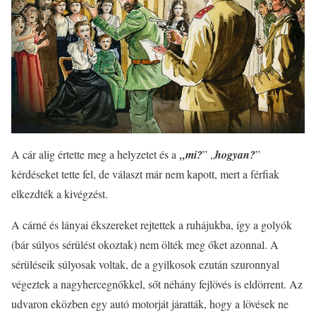
A cár alig értette meg a helyzetet és a
„mi?
” „
hogyan?
”
kérdéseket tette fel, de választ már nem kapott, mert a férfiak
elkezdték a kivégzést.
A cárné és lányai ékszereket rejtettek a ruhájukba, így a golyók
(bár súlyos sérülést okoztak) nem ölték meg őket azonnal. A
sérüléseik súlyosak voltak, de a gyilkosok ezután szuronnyal
végeztek a nagyhercegnőkkel, sőt néhány fejlövés is eldörrent. Az
udvaron eközben egy autó motorját járatták, hogy a lövések ne