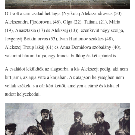
Ott volt a cári család hét tagja (Nyikolaj Alekszandrovics (50),
Alekszandra Fjodorovna (46), Olga (22), Tatiana (21), Mária
(19), Anasztázia (17) és Alekszej (13)), ezenkívül négy szolga,
Jevgenyij Botkin orvos (53), Ivan Haritonov szakács (48),
Alekszej Troup lakáj (61) és Anna Demidova szobalány (40),
valamint három kutya, egy francia bulldog és két spániel is.
A családot leküldték az alagsorba, a kis Alekszejt pedig, aki nem
bírt járni, az apja vitte a karjában. Az alagsori helyiségben nem
voltak székek, s a cár kért kettőt, amelyen a cárné és kisfia el
tudott helyezkedni.