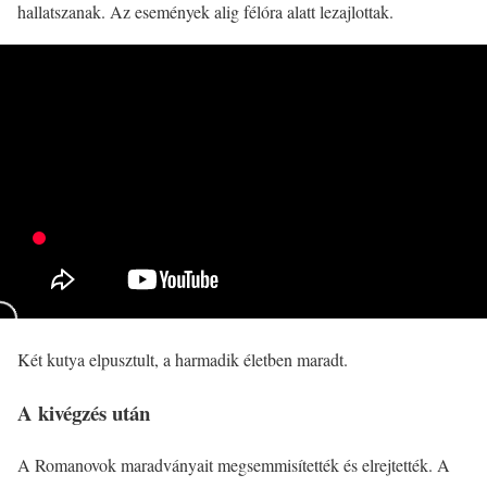
hallatszanak. Az események alig félóra alatt lezajlottak.
Két kutya elpusztult, a harmadik életben maradt.
A kivégzés után
A Romanovok maradványait megsemmisítették és elrejtették. A