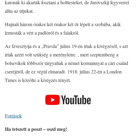
katonák ki akarták fosztani a holttesteket, de Jurovszkij fegyverrel
állta az útjukat.
Hajnali három órakor két órakor két őr lépett a szobába, akik
lemosták a vért a padlóról és a falakról.
Az Izvesztyija és a „Pravda” július 19-én írtak a kivégzésől, s azt
írták azért volt szükség a merényletre. , mert szeptemberig a
bolsevikok többször tárgyaltak a német kormánnyal a cári család
cseréjéről, de ez végül elmaradt. 1918. július 22-én a London
Times is közölte a kivégzés tényét.
Források
Ha tetszett a poszt – oszd meg!