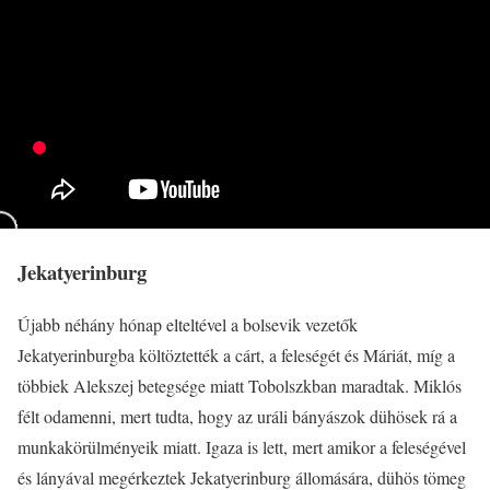
Jekatyerinburg
Újabb néhány hónap elteltével a bolsevik vezetők
Jekatyerinburgba költöztették a cárt, a feleségét és Máriát, míg a
többiek Alekszej betegsége miatt Tobolszkban maradtak. Miklós
félt odamenni, mert tudta, hogy az uráli bányászok dühösek rá a
munkakörülményeik miatt. Igaza is lett, mert amikor a feleségével
és lányával megérkeztek Jekatyerinburg állomására, dühös tömeg