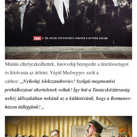
Miután elhelyezkedhettek, Jurovszkij beengedte a tüzelőosztagot
és felolvasta az ítéletet. Végül Medvegyev szólt a
cárhoz:
„Nyikolaj Alekszandrovics! Szolgái megmentési
próbálkozásai sikertelenek voltak! Így hát a Tanácsköztársaság
nehéz időszakában nekünk az a küldetésünk, hogy a Romanov-
házon túllépjünk! „