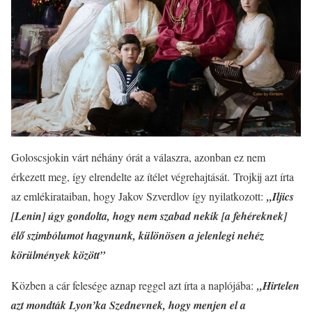
Goloscsjokin várt néhány órát a válaszra, azonban ez nem
érkezett meg, így elrendelte az ítélet végrehajtását. Trojkij azt írta
az emlékirataiban, hogy Jakov Szverdlov így nyilatkozott:
„Iljics
[Lenin] úgy gondolta, hogy nem szabad nekik [a fehéreknek]
élő szimbólumot hagynunk, különösen a jelenlegi nehéz
körülmények között”
Közben a cár felesége aznap reggel azt írta a naplójába:
„Hirtelen
azt mondták Lyon’ka Szednevnek, hogy menjen el a