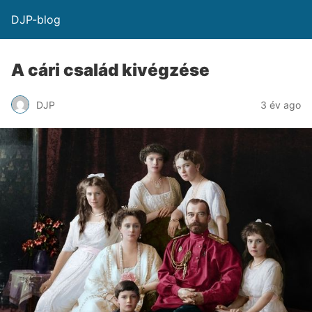
DJP-blog
A cári család kivégzése
DJP
3 év ago