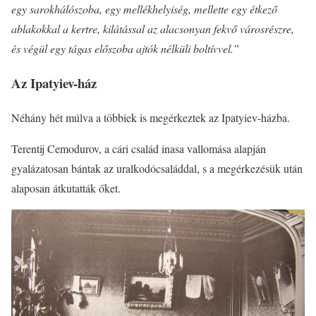
egy sarokhálószoba, egy mellékhelyiség, mellette egy étkező
ablakokkal a kertre, kilátással az alacsonyan fekvő városrészre,
és végül egy tágas előszoba ajtók nélküli boltívvel.”
Az Ipatyiev-ház
Néhány hét múlva a többiek is megérkeztek az Ipatyiev-házba.
Terentij Cemodurov, a cári család inasa vallomása alapján
gyalázatosan bántak az uralkodócsaláddal, s a megérkezésük után
alaposan átkutatták őket.