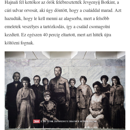
Hajnali fél kettőkor az őrök felébresztették Jevgenyij Botkint, a
cári udvar orvosát, aki úgy döntött, hogy a családdal marad. Azt
hazudták, hogy le kell menni az alagsorba, mert a felsőbb
emeletek veszélyes a tartózkodás, így a család csomagolni
kezdtett. Ez egészen 40 percig eltartott, mert azt hitték újra
költözni fognak.