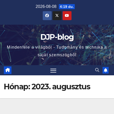
Skip
2026-08-08
4:19 du.
to
content
DJP-blog
Mindenféle a világból - Tudomány és technika a
saját szemszögből
Hónap:
2023. augusztus