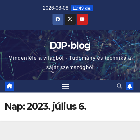
Skip
2026-08-08
11:49 de.
to
content
DJP-blog
Mindenféle a világból - Tudomány és technika a
saját szemszögből
Nap:
2023. július 6.