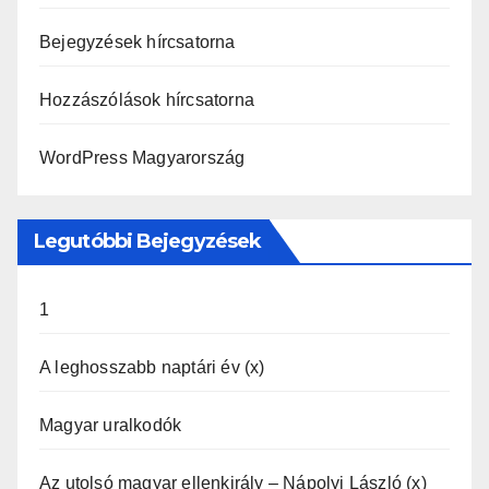
Bejegyzések hírcsatorna
Hozzászólások hírcsatorna
WordPress Magyarország
Legutóbbi Bejegyzések
1
A leghosszabb naptári év (x)
Magyar uralkodók
Az utolsó magyar ellenkirály – Nápolyi László (x)