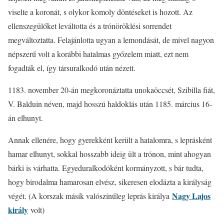
viselte a koronát, s olykor komoly döntéseket is hozott. Az
ellenszegülőket leváltotta és a trónöröklési sorrendet
megváltoztatta. Felajánlotta ugyan a lemondását, de mivel nagyon
népszerű volt a korábbi hatalmas győzelem miatt, ezt nem
fogadták el, így társuralkodó után nézett.
1183. november 20-án megkoronáztatta unokaöccsét, Szibilla fiát,
V. Balduin néven, majd hosszú haldoklás után 1185. március 16-
án elhunyt.
Annak ellenére, hogy gyerekként került a hatalomra, s leprásként
hamar elhunyt, sokkal hosszabb ideig ült a trónon, mint ahogyan
bárki is várhatta. Egyeduralkodóként kormányzott, s bár tudta,
hogy birodalma hamarosan elvész, sikeresen elodázta a királyság
Nagy Lajos
végét. (A korszak másik valószínűleg leprás királya
király
volt)