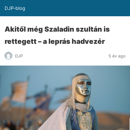
DJP-blog
Akitől még Szaladin szultán is
rettegett – a leprás hadvezér
DJP
5 év ago