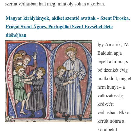
szerint vérhasban halt meg, mint oly sokan a korban.
Magyar királylányok, akiket szentté avattak – Szent Piroska,
Prágai Szent Ágnes, Portugáliai Szent Erzsébet élete
dióhéjban
Így Amalrik, IV.
Balduin apja
lépett a trónra, s
bő tizenkét évig
uralkodott, míg el
nem hunyt – a
változatosság
kedvéért
vérhasban. Ekkor
került trónra a
körülbelül