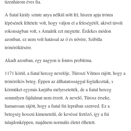
tizenhárom éves fia.
A fiatal király szinte anya nélkül nőtt fel, hiszen apja trónra
lépésének feltétele volt, hogy váljon el a feleségétől, akivel távoli
rokonságban volt, s Amalrik ezt megtette. Érdekes módon
azonban, ez nem volt hatással az ő és nővére, Szibilla
trónöröklésére.
Akadt azonban, egy nagyon is fontos probléma.
1171 körül, a fiatal herceg nevelője, Türoszi Vilmos rájött, hogy a
trónörökös beteg. Éppen az állhatatossággal foglalkoztak, s
körmüket egymás karjába mélyesztették, de a fiatal herceg
semmilyen fájdalmat nem érzett. A nevelő, Türosz érseke,
hamarosan rájött, hogy a fiatal fiú leprában szenved. Ez a
betegség hosszú kimenetelű, de kevéssé fertőző, így a fiú
tulajdonképpen, majdnem normális életet élhetett.