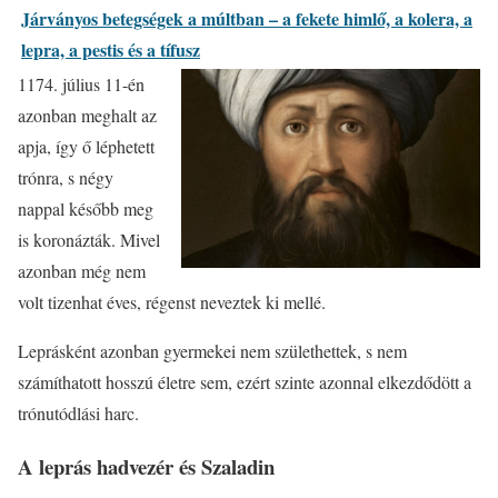
Járványos betegségek a múltban – a fekete himlő, a kolera, a
lepra, a pestis és a tífusz
1174. július 11-én
azonban meghalt az
apja, így ő léphetett
trónra, s négy
nappal később meg
is koronázták. Mivel
azonban még nem
volt tizenhat éves, régenst neveztek ki mellé.
Leprásként azonban gyermekei nem születhettek, s nem
számíthatott hosszú életre sem, ezért szinte azonnal elkezdődött a
trónutódlási harc.
A leprás hadvezér és Szaladin