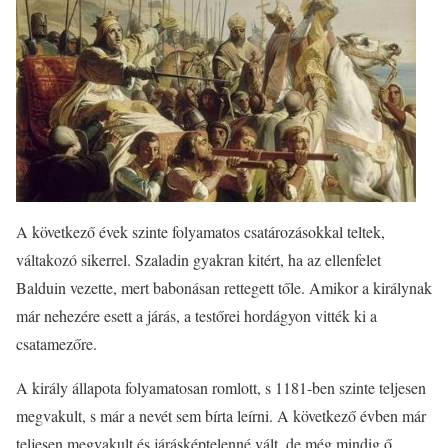
A következő évek szinte folyamatos csatározásokkal teltek,
váltakozó sikerrel. Szaladin gyakran kitért, ha az ellenfelet
Balduin vezette, mert babonásan rettegett tőle. Amikor a királynak
már nehezére esett a járás, a testőrei hordágyon vitték ki a
csatamezőre.
A király állapota folyamatosan romlott, s 1181-ben szinte teljesen
megvakult, s már a nevét sem bírta leírni. A következő évben már
teljesen megvakult és járásképtelenné vált, de még mindig ő