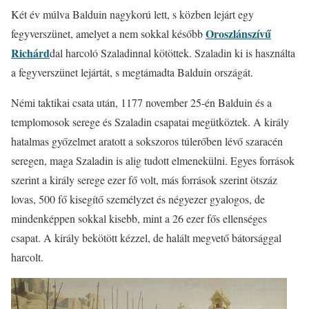
Két év múlva Balduin nagykorú lett, s közben lejárt egy
Oroszlánszívű
fegyverszünet, amelyet a nem sokkal később
Richárd
dal harcoló Szaladinnal kötöttek. Szaladin ki is használta
a fegyverszünet lejártát, s megtámadta Balduin országát.
Némi taktikai csata után, 1177 november 25-én Balduin és a
templomosok serege és Szaladin csapatai megütköztek. A király
hatalmas győzelmet aratott a sokszoros túlerőben lévő szaracén
seregen, maga Szaladin is alig tudott elmenekülni. Egyes források
szerint a király serege ezer fő volt, más források szerint ötszáz
lovas, 500 fő kisegítő személyzet és négyezer gyalogos, de
mindenképpen sokkal kisebb, mint a 26 ezer fős ellenséges
csapat. A király bekötött kézzel, de halált megvető bátorsággal
harcolt.