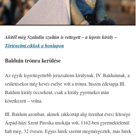
Akitől még Szaladin szultán is rettegett – a leprás király –
Történelmi cikkek a honlapon
Balduin trónra kerülése
Az egyik legrettegettebb jeruzsálemi királynak, IV. Balduinnak, a
születésekor még kevés esélye volt a trónra, hiszen édesapja III.
Balduin király öccseként, csak a király gyermekei után
következett – volna.
III. Balduin azonban, akinek (akkortájt alig tizenhat éves) felesége
Árpád-házi Szent Piroska unokája volt, 1162-ben gyermektelenül
halt meg, 32 évesen. Egyes hírek szerint megmérgezték, más hírek