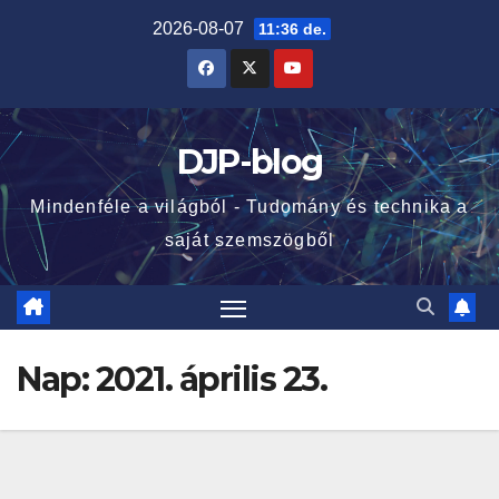
Skip
2026-08-07
11:36 de.
to
content
DJP-blog
Mindenféle a világból - Tudomány és technika a
saját szemszögből
Nap:
2021. április 23.