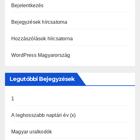
Bejelentkezés
Bejegyzések hírcsatorna
Hozzászólások hírcsatorna
WordPress Magyarország
Legutóbbi Bejegyzések
1
A leghosszabb naptári év (x)
Magyar uralkodók