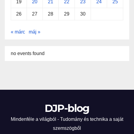
19
20
21
22
23
24
25
26
27
28
29
30
« márc
máj »
no events found
DJP-blog
Mindenféle a világból - Tudomány és technika a saját
szemszögből