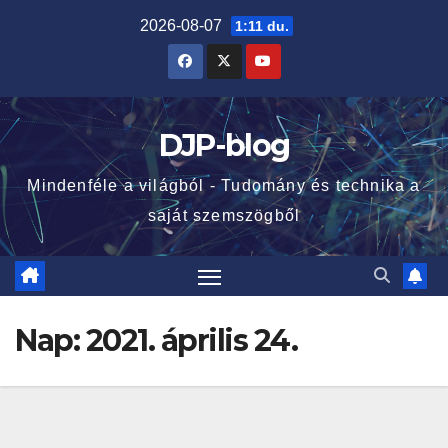
Skip
2026-08-07
1:11 du.
to
content
DJP-blog
Mindenféle a világból - Tudomány és technika a
saját szemszögből
Nap:
2021. április 24.