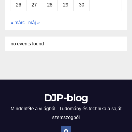
26
27
28
29
30
« márc
máj »
no events found
DJP-blog
Mindenféle a világból - Tudomány és technika a saját
szemszögből