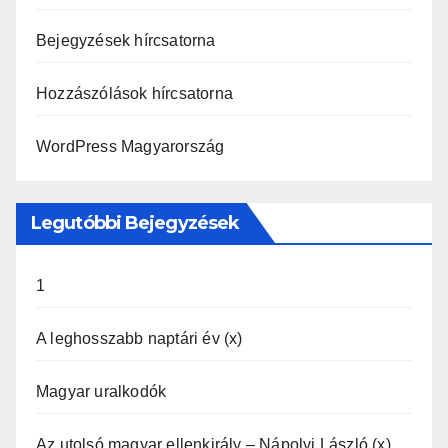
Bejegyzések hírcsatorna
Hozzászólások hírcsatorna
WordPress Magyarország
Legutóbbi Bejegyzések
1
A leghosszabb naptári év (x)
Magyar uralkodók
Az utolsó magyar ellenkirály – Nápolyi László (x)