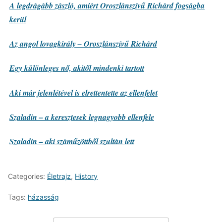
A legdrágább zászló, amiért Oroszlánszívű Richárd fogságba
kerül
Az angol lovagkirály – Oroszlánszívű Richárd
Egy különleges nő, akitől mindenki tartott
Aki már jelenlétével is elrettentette az ellenfelet
Szaladin – a keresztesek legnagyobb ellenfele
Szaladin – aki száműzöttből szultán lett
Categories:
Életrajz
,
History
Tags:
házasság