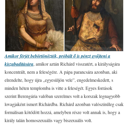
Amikor férjét bebörtönözték, próbált ő is pénzt gyűjteni a
kiszabadítására
, amikor aztán Richárd visszatért, a királyságára
koncentrált, nem a feleségére. A pápa parancsára azonban, aki
elrendelte, hogy újra „egyesüljön vele”, engedelmeskedett, s
minden héten templomba is vitte a feleségét. Egyes források
szerint Berengária valóban szerelmes volt a korszak legnagyobb
lovagjaként ismert Richárdba. Richárd azonban valószínűleg csak
formálisan kötődött hozzá, amelyben része volt annak is, hogy a
király talán homoszexuális vagy biszexuális volt.