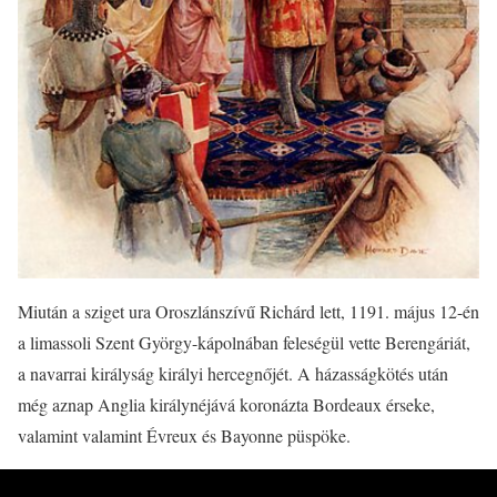
Miután a sziget ura Oroszlánszívű Richárd lett, 1191. május 12-én
a limassoli Szent György-kápolnában feleségül vette Berengáriát,
a navarrai királyság királyi hercegnőjét. A házasságkötés után
még aznap Anglia királynéjává koronázta Bordeaux érseke,
valamint valamint Évreux és Bayonne püspöke.