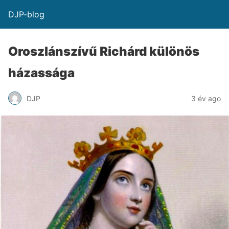
DJP-blog
Oroszlánszívű Richárd különös
házassága
DJP
3 év ago