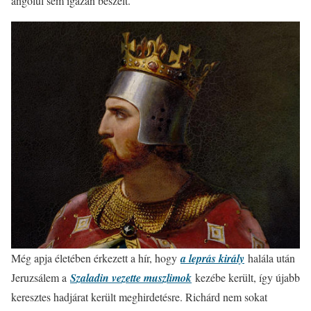
angolul sem igazán beszélt.
Még apja életében érkezett a hír, hogy
a leprás király
halála után
Jeruzsálem a
Szaladin vezette muszlimok
kezébe került, így újabb
keresztes hadjárat került meghirdetésre. Richárd nem sokat