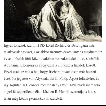
Egyes források szerint 1185 körül Richárd és Berengária már
találkoztak egyszer, s az akkor tizennyolcéves lány és majdnem tíz
évvel idősebb férfi között valóban vonzalom alakult ki, s később
Aquitániai Eleonóra az eljegyzést is elintézte a fiatalok között.
Ezzel csak az volt a baj, hogy Richárd hivatalosan már hosszú
évek óta jegyese volt Alysnak, aki II. Fülöp Ágost féltestvére, és
így Aquitániai Eleonóra mostohalánya volt. Alys ráadásul régóta
angol felségterületen élt, s közben II. Henrik szeretője is lett, s
talán még közös gyermekük is született.