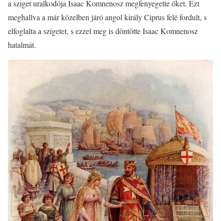
a sziget uralkodója Isaac Komnenosz megfenyegette őket. Ezt
meghallva a már közelben járó angol király Ciprus felé fordult, s
elfoglalta a szigetet, s ezzel meg is döntötte Isaac Komnenosz
hatalmát.