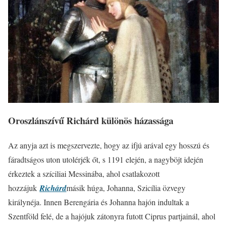
Oroszlánszívű Richárd különös házassága
Az anyja azt is megszervezte, hogy az ifjú arával egy hosszú és
fáradtságos uton utolérjék őt, s 1191 elején, a nagyböjt idején
érkeztek a szíciliai Messinába, ahol csatlakozott
hozzájuk
Richárd
másik húga, Johanna, Szicília özvegy
királynéja. Innen Berengária és Johanna hajón indultak a
Szentföld felé, de a hajójuk zátonyra futott Ciprus partjainál, ahol