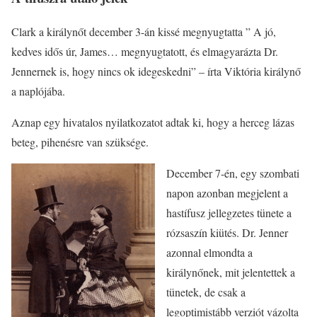
Clark a királynőt december 3-án kissé megnyugtatta ” A jó,
kedves idős úr, James… megnyugtatott, és elmagyarázta Dr.
Jennernek is, hogy nincs ok idegeskedni” – írta Viktória királynő
a naplójába.
Aznap egy hivatalos nyilatkozatot adtak ki, hogy a herceg lázas
beteg, pihenésre van szüksége.
December 7-én, egy szombati
napon azonban megjelent a
hastífusz jellegzetes tünete a
rózsaszín kiütés. Dr. Jenner
azonnal elmondta a
királynőnek, mit jelentettek a
tünetek, de csak a
legoptimistább verziót vázolta