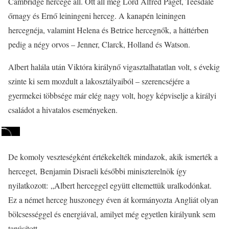
Cambridge hercege áll. Ott áll még Lord Alfred Paget, Teesdale
őrnagy és Ernő leiningeni herceg. A kanapén leiningen
hercegnéja, valamint Helena és Betrice hercegnők, a háttérben
pedig a négy orvos – Jenner, Clarck, Holland és Watson.
Albert halála után Viktóra királynő vigasztalhatatlan volt, s évekig
szinte ki sem mozdult a lakosztályaiból – szerencséjére a
gyermekei többsége már elég nagy volt, hogy képviselje a királyi
családot a hivatalos eseményeken.
De komoly veszteségként értékekelték mindazok, akik ismerték a
herceget, Benjamin Disraeli későbbi miniszterelnök így
nyilatkozott: „Albert herceggel együtt eltemettük uralkodónkat.
Ez a német herceg huszonegy éven át kormányozta Angliát olyan
bölcsességgel és energiával, amilyet még egyetlen királyunk sem
tanúsított.