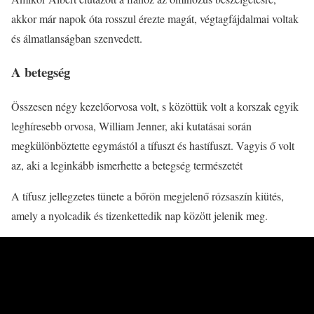
akkor már napok óta rosszul érezte magát, végtagfájdalmai voltak
és álmatlanságban szenvedett.
A betegség
Összesen négy kezelőorvosa volt, s közöttük volt a korszak egyik
leghíresebb orvosa, William Jenner, aki kutatásai során
megkülönböztette egymástól a tífuszt és hastífuszt. Vagyis ő volt
az, aki a leginkább ismerhette a betegség természetét
A tífusz jellegzetes tünete a bőrön megjelenő rózsaszín kiütés,
amely a nyolcadik és tizenkettedik nap között jelenik meg.