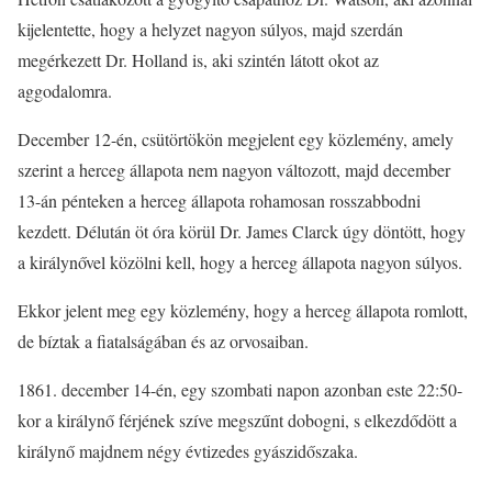
kijelentette, hogy a helyzet nagyon súlyos, majd szerdán
megérkezett Dr. Holland is, aki szintén látott okot az
aggodalomra.
December 12-én, csütörtökön megjelent egy közlemény, amely
szerint a herceg állapota nem nagyon változott, majd december
13-án pénteken a herceg állapota rohamosan rosszabbodni
kezdett. Délután öt óra körül Dr. James Clarck úgy döntött, hogy
a királynővel közölni kell, hogy a herceg állapota nagyon súlyos.
Ekkor jelent meg egy közlemény, hogy a herceg állapota romlott,
de bíztak a fiatalságában és az orvosaiban.
1861. december 14-én, egy szombati napon azonban este 22:50-
kor a királynő férjének szíve megszűnt dobogni, s elkezdődött a
királynő majdnem négy évtizedes gyászidőszaka.