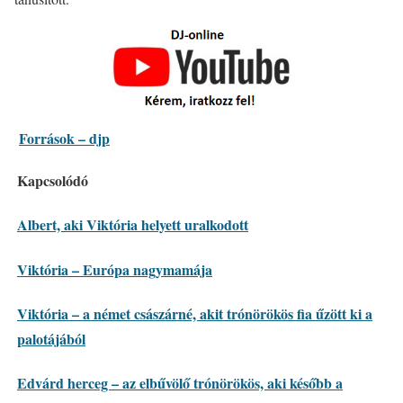
Források – djp
Kapcsolódó
Albert, aki Viktória helyett uralkodott
Viktória – Európa nagymamája
Viktória – a német császárné, akit trónörökös fia űzött ki a
palotájából
Edvárd herceg – az elbűvölő trónörökös, aki később a