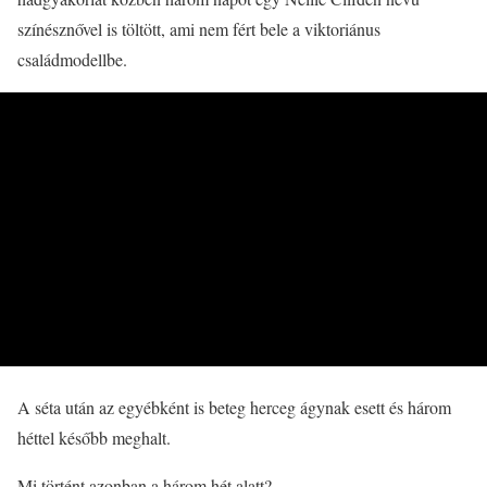
színésznővel is töltött, ami nem fért bele a viktoriánus
családmodellbe.
A séta után az egyébként is beteg herceg ágynak esett és három
héttel később meghalt.
Mi történt azonban a három hét alatt?