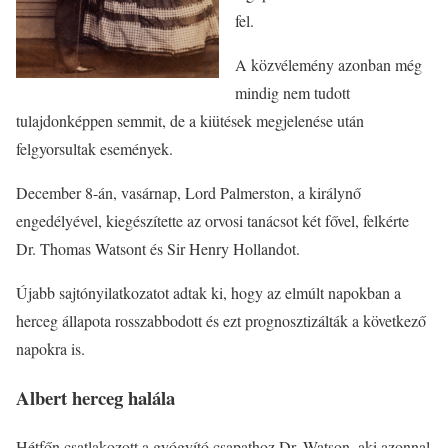
fel.
A közvélemény azonban még
mindig nem tudott
tulajdonképpen semmit, de a kiütések megjelenése után
felgyorsultak események.
December 8-án, vasárnap, Lord Palmerston, a királynő
engedélyével, kiegészítette az orvosi tanácsot két fővel, felkérte
Dr. Thomas Watsont és Sir Henry Hollandot.
Újabb sajtónyilatkozatot adtak ki, hogy az elmúlt napokban a
herceg állapota rosszabbodott és ezt prognosztizálták a következő
napokra is.
Albert herceg halála
Hétfőn csatlakozott a gyógyító csapathoz Dr. Watson, aki azonnal