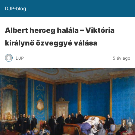
DJP-blog
Albert herceg halála – Viktória
királynő özveggyé válása
DJP
5 év ago