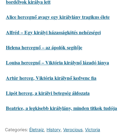
bordélyok királya lett
Alice hercegnő avagy egy királylány tragikus élete
Alfréd – Egy királyi házasságkötés nehézségei
Helena hercegnő – az ápolók segítője
Louisa hercegnő – Viktória királynő lázadó lánya
Artúr herceg, Viktória királynő kedvenc fia
Lipót herceg, a királyi betegség áldozata
Beatrice, a legkisebb királylány, minden titkok tudója
Categories:
Életrajz
,
History
,
Verocious
,
Victoria