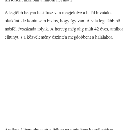
A legtöbb helyen hastífusz van megjelölve a halál hivatalos
okaként, de korántsem biztos, hogy így van. A vita legalább bő
másfél évszázada folyik. A herceg még alig múlt 42 éves, amikor
elhunyt, s a közvélemény őszintén megdöbbent a halálakor.
Amikor Albert elutazott a fiához az ominózus beszélgetésre,