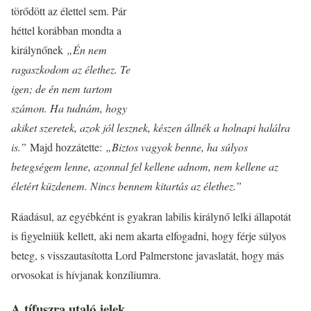
törődött az élettel sem. Pár
héttel korábban mondta a
királynőnek
„Én nem
ragaszkodom az élethez. Te
igen; de én nem tartom
számon. Ha tudnám, hogy
akiket szeretek, azok jól lesznek, készen állnék a holnapi halálra
is.”
Majd hozzátette:
„Biztos vagyok benne, ha súlyos
betegségem lenne, azonnal fel kellene adnom, nem kellene az
életért küzdenem. Nincs bennem kitartás az élethez.”
Ráadásul, az egyébként is gyakran labilis királynő lelki állapotát
is figyelniük kellett, aki nem akarta elfogadni, hogy férje súlyos
beteg, s visszautasította Lord Palmerstone javaslatát, hogy más
orvosokat is hívjanak konzíliumra.
A tífuszra utaló jelek