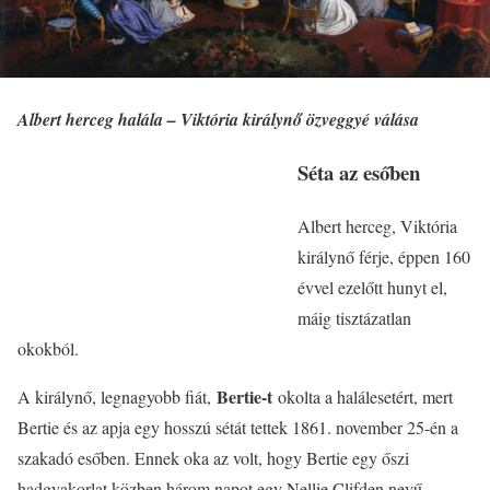
Albert herceg halála – Viktória királynő özveggyé válása
Séta az esőben
Albert herceg, Viktória
királynő férje, éppen 160
évvel ezelőtt hunyt el,
máig tisztázatlan
okokból.
Bertie-t
A királynő, legnagyobb fiát,
okolta a halálesetért, mert
Bertie és az apja egy hosszú sétát tettek 1861. november 25-én a
szakadó esőben. Ennek oka az volt, hogy Bertie egy őszi
hadgyakorlat közben három napot egy Nellie Clifden nevű