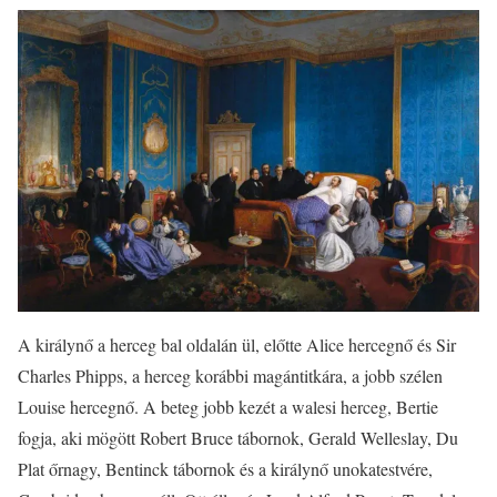
A királynő a herceg bal oldalán ül, előtte Alice hercegnő és Sir
Charles Phipps, a herceg korábbi magántitkára, a jobb szélen
Louise hercegnő. A beteg jobb kezét a walesi herceg, Bertie
fogja, aki mögött Robert Bruce tábornok, Gerald Welleslay, Du
Plat őrnagy, Bentinck tábornok és a királynő unokatestvére,