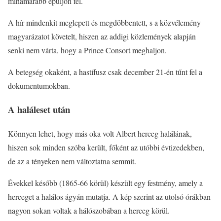
mihamarabb épüljön fel.
A hír mindenkit meglepett és megdöbbentett, s a közvélemény
magyarázatot követelt, hiszen az addigi közlemények alapján
senki nem várta, hogy a Prince Consort meghaljon.
A betegség okaként, a hastífusz csak december 21-én tűnt fel a
dokumentumokban.
A haláleset után
Könnyen lehet, hogy más oka volt Albert herceg halálának,
hiszen sok minden szóba került, főként az utóbbi évtizedekben,
de az a tényeken nem változtatna semmit.
Évekkel később (1865-66 körül) készült egy festmény, amely a
herceget a halálos ágyán mutatja. A kép szerint az utolsó órákban
nagyon sokan voltak a hálószobában a herceg körül.