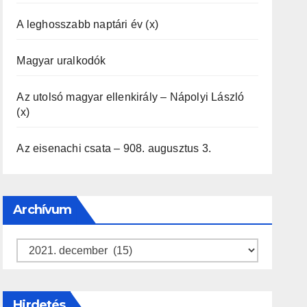
A leghosszabb naptári év (x)
Magyar uralkodók
Az utolsó magyar ellenkirály – Nápolyi László
(x)
Az eisenachi csata – 908. augusztus 3.
Archívum
Archívum
Hirdetés