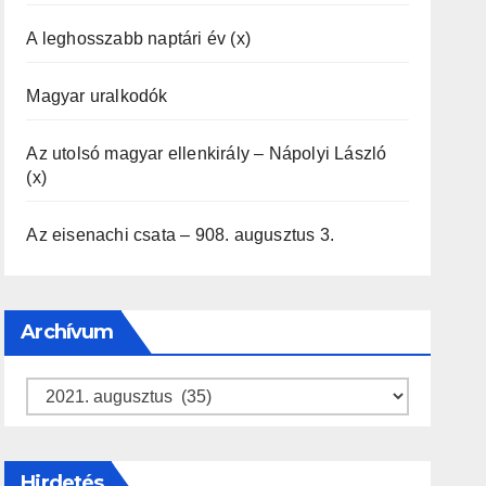
A leghosszabb naptári év (x)
Magyar uralkodók
Az utolsó magyar ellenkirály – Nápolyi László
(x)
Az eisenachi csata – 908. augusztus 3.
Archívum
Archívum
Hirdetés