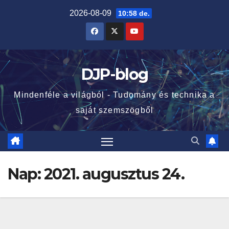
Skip
2026-08-09
10:58 de.
to
content
DJP-blog
Mindenféle a világból - Tudomány és technika a
saját szemszögből
Nap:
2021. augusztus 24.