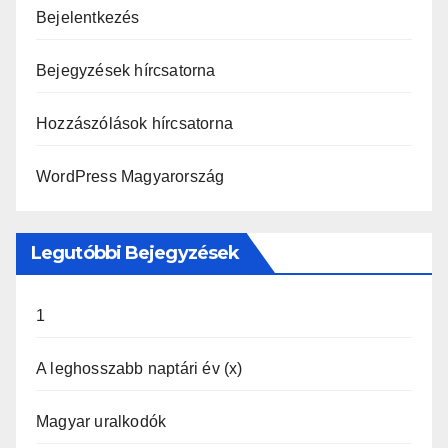
Bejelentkezés
Bejegyzések hírcsatorna
Hozzászólások hírcsatorna
WordPress Magyarország
Legutóbbi Bejegyzések
1
A leghosszabb naptári év (x)
Magyar uralkodók