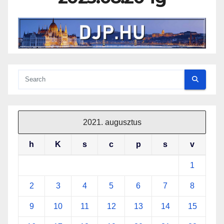
2021. augusztus
h
K
s
c
p
s
v
1
2
3
4
5
6
7
8
9
10
11
12
13
14
15