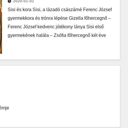
2020-01-01
Sisi és kora Sisi, a lázadó császárné Ferenc József
gyermekkora és trónra lépése Gizella főhercegnő –
Ferenc József kedvenc jótékony lánya Sisi első
gyermekének halála – Zsófia főhercegnő két éve
kémje