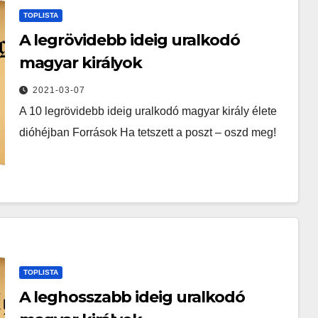
TOPLISTA
A legrövidebb ideig uralkodó
magyar királyok
2021-03-07
A 10 legrövidebb ideig uralkodó magyar király élete
dióhéjban Források Ha tetszett a poszt – oszd meg!
TOPLISTA
A leghosszabb ideig uralkodó