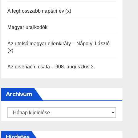
A leghosszabb naptári év (x)
Magyar uralkodók
Az utolsó magyar ellenkirály – Nápolyi László
(x)
Az eisenachi csata – 908. augusztus 3.
Archívum
Archívum
Hirdetés