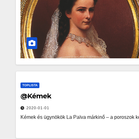
TOPLISTA
@Kémek
2020-01-01
Kémek és ügynökök La Païva márkinő – a poroszok 