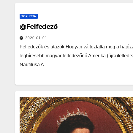
TOPLISTA
@Felfedező
2020-01-01
Felfedezők és utazók Hogyan változtatta meg a hajózá
leghíresebb magyar felfedezőnő Amerika (újra)felfedez
Nautilusa A