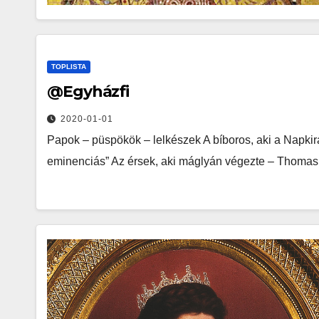
TOPLISTA
@Egyházfi
2020-01-01
Papok – püspökök – lelkészek A bíboros, aki a Napkirá
eminenciás” Az érsek, aki máglyán végezte – Thoma