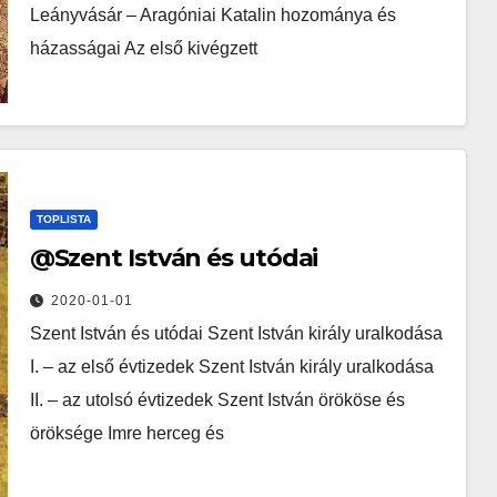
Leányvásár – Aragóniai Katalin hozománya és
házasságai Az első kivégzett
TOPLISTA
@Szent István és utódai
2020-01-01
Szent István és utódai Szent István király uralkodása
I. – az első évtizedek Szent István király uralkodása
II. – az utolsó évtizedek Szent István örököse és
öröksége Imre herceg és