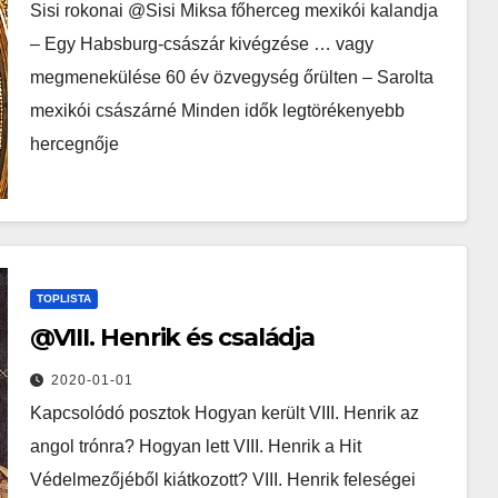
Sisi rokonai @Sisi Miksa főherceg mexikói kalandja
– Egy Habsburg-császár kivégzése … vagy
megmenekülése 60 év özvegység őrülten – Sarolta
mexikói császárné Minden idők legtörékenyebb
hercegnője
TOPLISTA
@VIII. Henrik és családja
2020-01-01
Kapcsolódó posztok Hogyan került VIII. Henrik az
angol trónra? Hogyan lett VIII. Henrik a Hit
Védelmezőjéből kiátkozott? VIII. Henrik feleségei