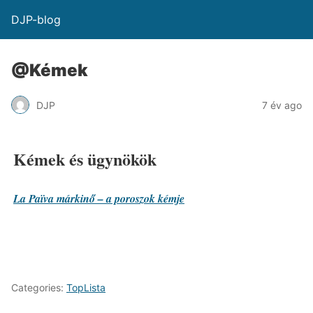
DJP-blog
@Kémek
DJP
7 év ago
Kémek és ügynökök
La Païva márkinő – a poroszok kémje
Categories:
TopLista