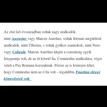
Az első két évszázadban voltak nagy uralkodók,
mint
Augustus
vagy Marcus Aurelius, voltak felemás megítélésű
uralkodók, mint Tiberius, s voltak gyilkos zsarnokok, mint Nero
vagy
Caligula
. Marcus Aurelius idején a császárság egyik
fénypontja volt, de az őt követő fia, Commodus uralkodása, véget
vetett a Pax Romana korszaknak. Persze az is könnyen lehet,
hogy Commodus nem az ő fia volt – legalábbis
Faustina eléggé
könnyűvérű volt.