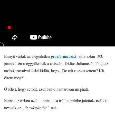
Ennyit vártak az elégedetlen
praetoriánusok
, akik aztán 193.
június 1-én meggyilkolták a császárt. Didius Julianus állítólag az
utolsó szavaival érdeklődött, hogy „De mit rosszat tettem? Kit
öltem meg?”.
Ő lehet, hogy senkit, azonban ő hamarosan meghalt.
Ebben az évben aztán többen is a trón közelébe jutottak, ezért is
nevezik az
„öt császár évé”
-nek.