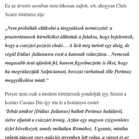
Ez az árverés azonban nem titkosan zajlott, sőt, ahogyan Chris
Scarre történész írja:
„Nem próbálták eltitkolni a tárgyalások természetét: a
praetoriánusok hírnököket állítottak a falakra, hogy bejelentsék,
hogy a császári pozíció eladó… A licit még tartott egy ideig, de
végül Didius Julianusra esett a katonák választása. . Nemcsak
magasabb árat ajánlott fel, hanem figyelmeztette is őket, hogy
ha megválasztják Sulpicianust, bosszút várhatnak tőle Pertinax
meggyilkolása miatt.”
Persze nem csak a modern történészek gondolják így, hiszen a
kortárs Cassius Dio így írta le a botrányos esetet:
‘Tehát amikor [Didius Julianus] hallott Pertinax haláláról,
sietve eljutott a császári trónig. Aztán egy nagyon szégyenletes
üzlet következett, amely méltatlan Rómához. Ugyanis, mintha
valami piacon vagy aukciós teremben lett volna, a várost és az