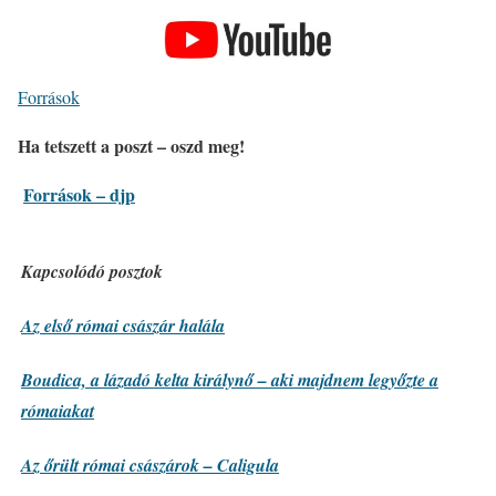
Források
Ha tetszett a poszt – oszd meg!
Források – djp
Kapcsolódó posztok
Az első római császár halála
Boudica, a lázadó kelta királynő – aki majdnem legyőzte a
rómaiakat
Az őrült római császárok – Caligula