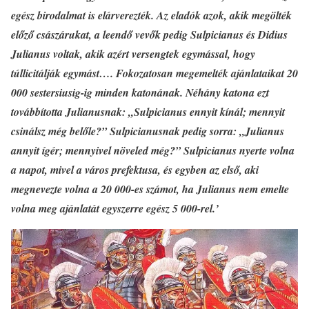
egész birodalmat is elárverezték. Az eladók azok, akik megölték
előző császárukat, a leendő vevők pedig Sulpicianus és Didius
Julianus voltak, akik azért versengtek egymással, hogy
túllicitálják egymást…. Fokozatosan megemelték ajánlataikat 20
000 sestersiusig-ig minden katonának. Néhány katona ezt
továbbította Julianusnak: „Sulpicianus ennyit kínál; mennyit
csinálsz még belőle?” Sulpicianusnak pedig sorra: „Julianus
annyit ígér; mennyivel növeled még?” Sulpicianus nyerte volna
a napot, mivel a város prefektusa, és egyben az első, aki
megnevezte volna a 20 000-es számot, ha Julianus nem emelte
volna meg ajánlatát egyszerre egész 5 000-rel.’