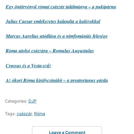
Egy öntörvényű római császár találmánya – a pukipárna
Julius Caesar emlékezetes kalandja a kalózokkal
Marcus Aurelius utódlása és a nimfomániás felesége
Róma utolsó császára – Romulus Augustulus
Crassus és a Vesta-szűz
Az ókori Róma királycsinálói – a preatorianus gárda
Categories:
DJP
Tags:
császár
,
Róma
Leave a Comment