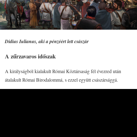
Didius Iulianus, aki a pénzéért lett császár
A zűrzavaros időszak
A királyságból kialakult Római Köztársaság fél évezred után
átalakult Római Birodalommá, s ezzel együtt császársággá.