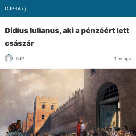
DJP-blog
Didius Iulianus, aki a pénzéért lett
császár
DJP
3 év ago